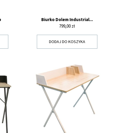
b
Biurko Dolem Industrial...
Cena
799,00 zł
DODAJ DO KOSZYKA