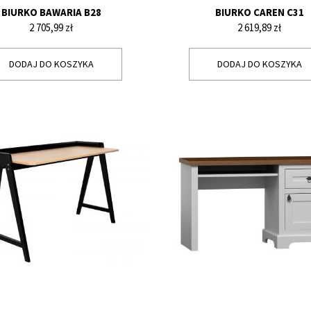
BIURKO BAWARIA B28
BIURKO CAREN C31
Cena
Cena
2 705,99 zł
2 619,89 zł
DODAJ DO KOSZYKA
DODAJ DO KOSZYKA