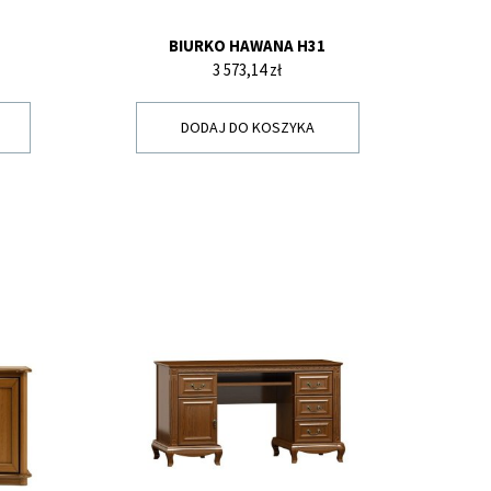
BIURKO HAWANA H31
Cena
3 573,14 zł
DODAJ DO KOSZYKA