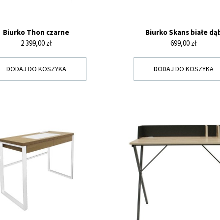
Biurko Thon czarne
Biurko Skans białe dą
Cena
Cena
2 399,00 zł
699,00 zł
DODAJ DO KOSZYKA
DODAJ DO KOSZYKA