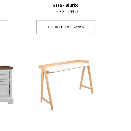
Essa - Biurko
Cena
3 899,09 zł
Od
DODAJ DO KOSZYKA