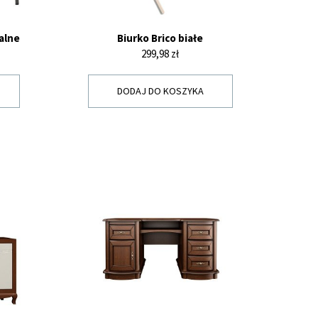
ralne
Biurko Brico białe
Cena
299,98 zł
DODAJ DO KOSZYKA