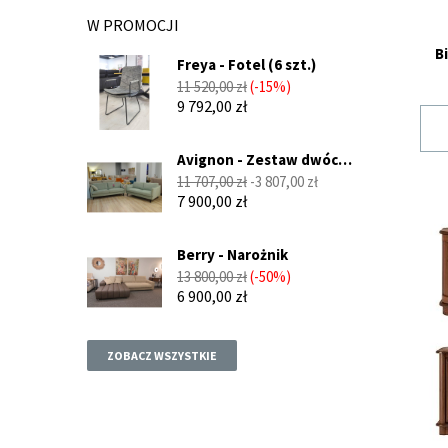
W PROMOCJI
B
Freya - Fotel (6 szt.)
Cena
Cena
11 520,00 zł
-15%
podstawowa
9 792,00 zł
Avignon - Zestaw dwóch
sof...
Cena
Cena
11 707,00 zł
-3 807,00 zł
podstawowa
7 900,00 zł
Berry - Narożnik
Cena
Cena
13 800,00 zł
-50%
podstawowa
6 900,00 zł
ZOBACZ WSZYSTKIE