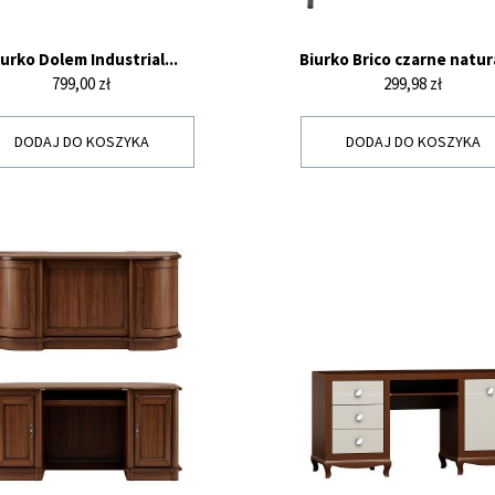
iurko Dolem Industrial...
Biurko Brico czarne natu
Cena
Cena
799,00 zł
299,98 zł
DODAJ DO KOSZYKA
DODAJ DO KOSZYKA