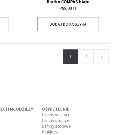
Biurko COMPAS białe
Cena
499,00 zł
DODAJ DO KOSZYKA
1
2
ECI I MŁODZIEŻY
OŚWIETLENIE
Lampy wiszące
Lampy stojące
Lampy stołowe
Kinkiety