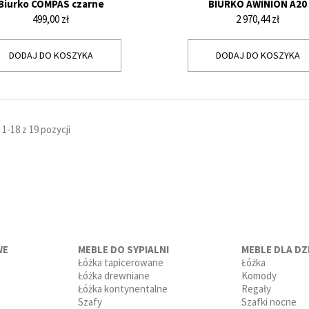
Biurko COMPAS czarne
BIURKO AWINION A20
Cena
Cena
499,00 zł
2 970,44 zł
DODAJ DO KOSZYKA
DODAJ DO KOSZYKA
1-18 z 19 pozycji
WE
MEBLE DO SYPIALNI
MEBLE DLA DZI
Łóżka tapicerowane
Łóżka
Łóżka drewniane
Komody
Łóżka kontynentalne
Regały
Szafy
Szafki nocne