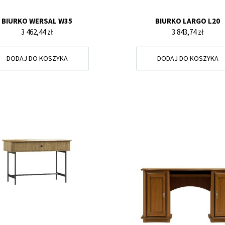
BIURKO WERSAL W35
BIURKO LARGO L20
Cena
Cena
3 462,44 zł
3 843,74 zł
DODAJ DO KOSZYKA
DODAJ DO KOSZYKA