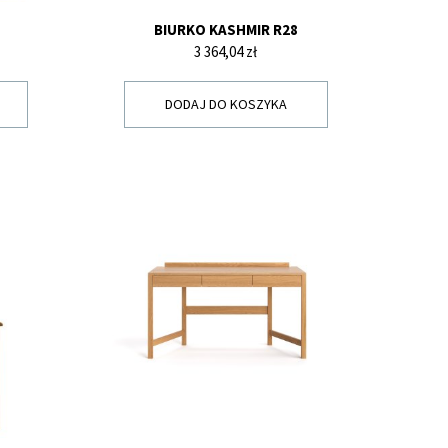
BIURKO KASHMIR R28
Cena
3 364,04 zł
DODAJ DO KOSZYKA