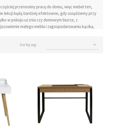
częściej przenosimy pracę do domu, więc mebel ten,
ie lekcji będą bardziej efektowne, gdy usiądziemy przy
tylko w pokoju ucznia czy domowym biurze, z
jscowienie małego mebla i zagospodarowaniu kącika,
dzo duże znaczenie ma komfort użytkowania jak i styl,
naszym sklepie są niewielkich kształtów, a ich
Sortuj wg:

 Biurka wyglądające jak sekretarzyki do stylu retro
pozwolą stworzyć w salonie wygodny i elegancki kącik
brać biurko małe, duże lub biurko narożne. Bardzo
 które ma wysoką jakość wykonania i ponadczasowy