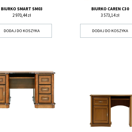
BIURKO SMART SM03
BIURKO CAREN C30
Cena
Cena
2 970,44 zł
3 573,14 zł
DODAJ DO KOSZYKA
DODAJ DO KOSZYKA