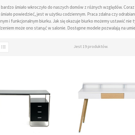
 bardzo śmiało wkroczyło do naszych domów z różnych względów. Coraz 
śmiało powiedzieć, jest w użytku codziennym. Praca zdalna czy odrabian
ym i funkcjonalnym biurku. Jak się okazuje biurko możemy ustawić nie 
eniem może ono stanąć w salonie. Dostępne modele pozwalają na umie
wygodnie będziemy mogli korzystać z komputera. Przy wyborze biurka bar
m będzie się ono prezentowało. Nowoczesne meble tego typu dostępne w 
Jest 19 produktów.
styka, idealnie wpisuje się w przestrzeń urządzoną w stylu industrialnym.
ą szyku i dodadzą uroku wnętrzu. Minimalistyczne biurka bez szuflady 
topa. W zależności od tego, jaką ilością miejsca dysponujemy, możemy wy
jest, aby biurko służyło przez długi czas, dlatego warto wybrać takie,
n.