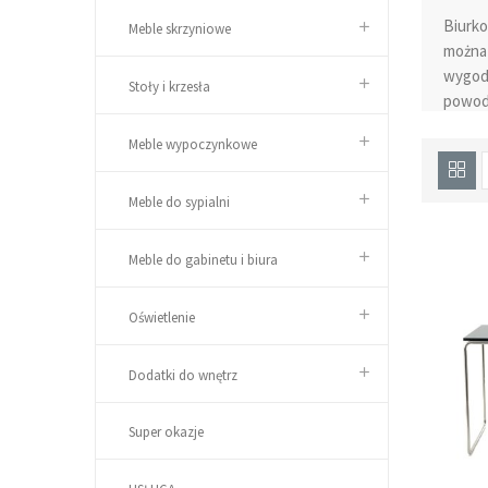
Biurko
Meble skrzyniowe
można 
wygodn
Stoły i krzesła
powodz
gdzie 
Meble wypoczynkowe
w jaki
kolory
nadadz
Meble do sypialni
na lap
ważne 
Meble do gabinetu i biura
desig
Oświetlenie
Dodatki do wnętrz
Super okazje