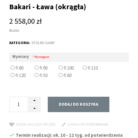
Bakari - Ława (okrągła)
2 558,00 zł
Brutto
KATEGORIA:
STOLIKI I ŁAWY
Wymiary
* Wymagane
fi 80
fi 90
fi 100
fi 110
fi 120
fi 50
fi 60
DODAJ DO KOSZYKA
DODAJ DO LISTY ŻYCZEŃ
DODAJ DO PORÓWNANIA
Termin realizacji: ok. 10 - 12 tyg. od potwierdzenia