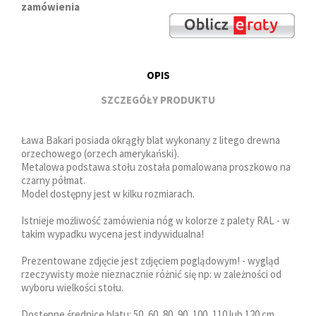
zamówienia
OPIS
SZCZEGÓŁY PRODUKTU
Ława Bakari posiada okrągły blat wykonany z litego drewna
orzechowego (orzech amerykański).
Metalowa podstawa stołu została pomalowana proszkowo na
czarny półmat.
Model dostępny jest w kilku rozmiarach.
Istnieje możliwość zamówienia nóg w kolorze z palety RAL - w
takim wypadku wycena jest indywidualna!
Prezentowane zdjęcie jest zdjęciem poglądowym! - wygląd
rzeczywisty może nieznacznie różnić się np: w zależności od
wyboru wielkości stołu.
Dostępne średnice blatu: 50, 60, 80, 90, 100, 110 lub 120 cm.