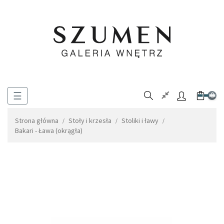
Toggle
☰
0
navigation
Strona główna
Stoły i krzesła
Stoliki i ławy
Bakari - Ława (okrągła)