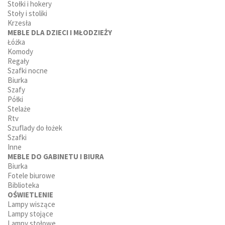
Stołki i hokery
Stoły i stoliki
Krzesła
MEBLE DLA DZIECI I MŁODZIEŻY
Łóżka
Komody
Regały
Szafki nocne
Biurka
Szafy
Półki
Stelaże
Rtv
Szuflady do łożek
Szafki
Inne
MEBLE DO GABINETU I BIURA
Biurka
Fotele biurowe
Biblioteka
OŚWIETLENIE
Lampy wiszące
Lampy stojące
Lampy stołowe