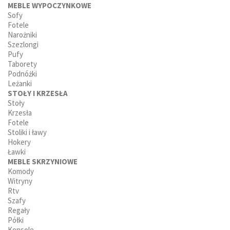
MEBLE WYPOCZYNKOWE
Sofy
Fotele
Narożniki
Szezlongi
Pufy
Taborety
Podnóżki
Leżanki
STOŁY I KRZESŁA
Stoły
Krzesła
Fotele
Stoliki i ławy
Hokery
Ławki
MEBLE SKRZYNIOWE
Komody
Witryny
Rtv
Szafy
Regały
Półki
Konsole