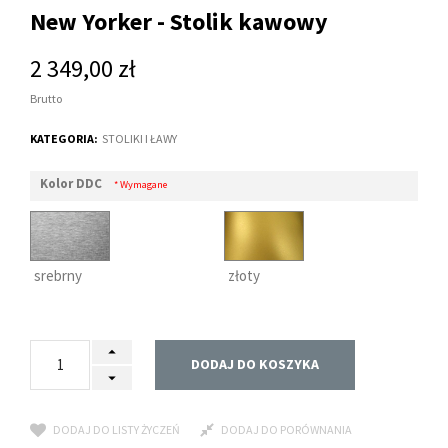
New Yorker - Stolik kawowy
2 349,00 zł
Brutto
KATEGORIA:
STOLIKI I ŁAWY
Kolor DDC
* Wymagane
srebrny
złoty
DODAJ DO KOSZYKA
DODAJ DO LISTY ŻYCZEŃ
DODAJ DO PORÓWNANIA