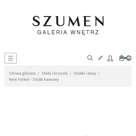
Toggle
☰
0
navigation
Strona główna
Stoły i krzesła
Stoliki i ławy
New Yorker - Stolik kawowy