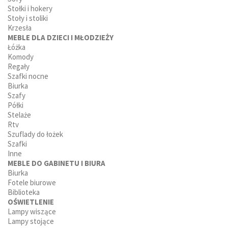
Stołki i hokery
Stoły i stoliki
Krzesła
MEBLE DLA DZIECI I MŁODZIEŻY
Łóżka
Komody
Regały
Szafki nocne
Biurka
Szafy
Półki
Stelaże
Rtv
Szuflady do łożek
Szafki
Inne
MEBLE DO GABINETU I BIURA
Biurka
Fotele biurowe
Biblioteka
OŚWIETLENIE
Lampy wiszące
Lampy stojące