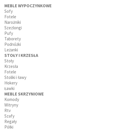
MEBLE WYPOCZYNKOWE
Sofy
Fotele
Narożniki
Szezlongi
Pufy
Taborety
Podnóżki
Leżanki
STOŁY I KRZESŁA
Stoły
Krzesła
Fotele
Stoliki i ławy
Hokery
Ławki
MEBLE SKRZYNIOWE
Komody
Witryny
Rtv
Szafy
Regały
Półki