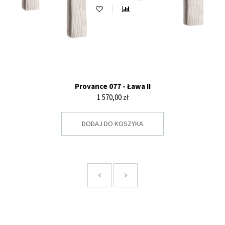
Provance 077 - Ława II
Cena
1 570,00 zł
DODAJ DO KOSZYKA