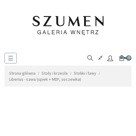
Toggle
☰
0
navigation
Strona główna
Stoły i krzesła
Stoliki i ławy
Liberius - Ława (spiek + MDF, soczewka)