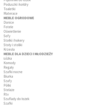
Poduszki i kołdry
Toaletki
Materace
MEBLE OGRODOWE
Donice
Fotele
Oświetlenie
Sofy
Stołki i hokery
Stoły i stoliki
Krzesła
MEBLE DLA DZIECI I MŁODZIEŻY
Łóżka
Komody
Regały
Szafki nocne
Biurka
Szafy
Półki
Stelaże
Rtv
Szuflady do łożek
Szafki