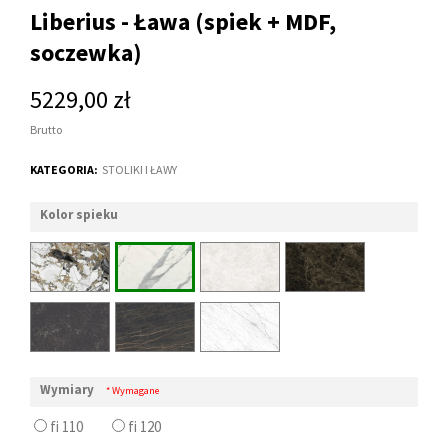
Liberius - Ława (spiek + MDF,
soczewka)
5229,00 zł
Brutto
KATEGORIA:
STOLIKI I ŁAWY
Kolor spieku
Wymiary
* Wymagane
fi 110
fi 120