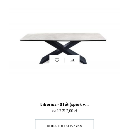
Liberius - Stół (spiek +...
Cena
17 217,00 zł
Od
DODAJ DO KOSZYKA