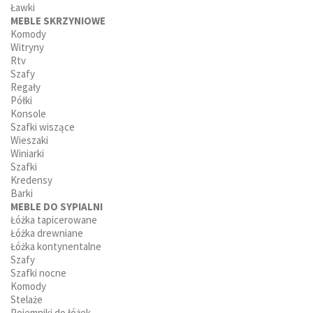
Ławki
MEBLE SKRZYNIOWE
Komody
Witryny
Rtv
Szafy
Regały
Półki
Konsole
Szafki wiszące
Wieszaki
Winiarki
Szafki
Kredensy
Barki
MEBLE DO SYPIALNI
Łóżka tapicerowane
Łóżka drewniane
Łóżka kontynentalne
Szafy
Szafki nocne
Komody
Stelaże
Pojemniki do łóżek