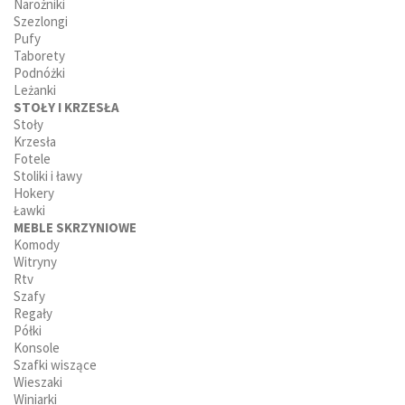
Narożniki
Szezlongi
Pufy
Taborety
Podnóżki
Leżanki
STOŁY I KRZESŁA
Stoły
Krzesła
Fotele
Stoliki i ławy
Hokery
Ławki
MEBLE SKRZYNIOWE
Komody
Witryny
Rtv
Szafy
Regały
Półki
Konsole
Szafki wiszące
Wieszaki
Winiarki