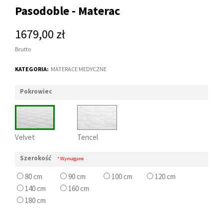
Pasodoble - Materac
1679,00 zł
Brutto
KATEGORIA:
MATERACE MEDYCZNE
Pokrowiec
Velvet
Tencel
Szerokość
* Wymagane
80 cm
90 cm
100 cm
120 cm
140 cm
160 cm
180 cm