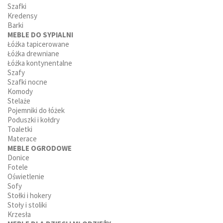
Szafki
Kredensy
Barki
MEBLE DO SYPIALNI
Łóżka tapicerowane
Łóżka drewniane
Łóżka kontynentalne
Szafy
Szafki nocne
Komody
Stelaże
Pojemniki do łóżek
Poduszki i kołdry
Toaletki
Materace
MEBLE OGRODOWE
Donice
Fotele
Oświetlenie
Sofy
Stołki i hokery
Stoły i stoliki
Krzesła