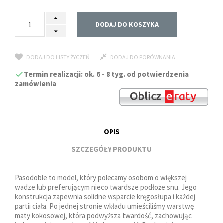
DODAJ DO KOSZYKA
DODAJ DO LISTY ŻYCZEŃ
DODAJ DO PORÓWNANIA
Termin realizacji: ok. 6 - 8 tyg. od potwierdzenia
zamówienia
OPIS
SZCZEGÓŁY PRODUKTU
Pasodoble to model, który polecamy osobom o większej
wadze lub preferującym nieco twardsze podłoże snu. Jego
konstrukcja zapewnia solidne wsparcie kręgosłupa i każdej
partii ciała. Po jednej stronie wkładu umieściliśmy warstwę
maty kokosowej, która podwyższa twardość, zachowując