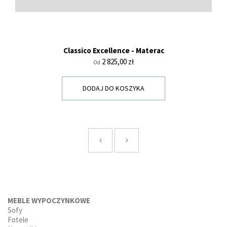
Classico Excellence - Materac
Cena
2 825,00 zł
Od
DODAJ DO KOSZYKA
MEBLE WYPOCZYNKOWE
Sofy
Fotele