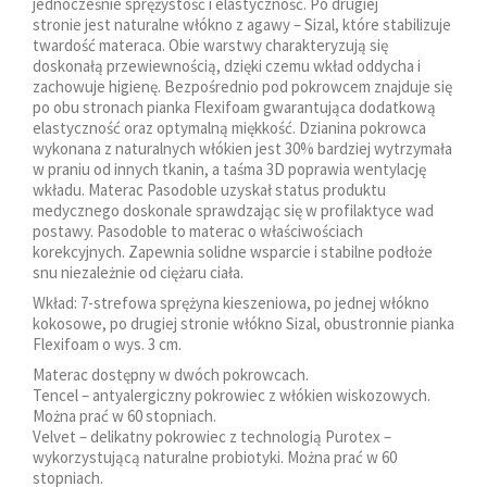
jednocześnie sprężystość i elastyczność. Po drugiej
stronie jest naturalne włókno z agawy – Sizal, które stabilizuje
twardość materaca. Obie warstwy charakteryzują się
doskonałą przewiewnością, dzięki czemu wkład oddycha i
zachowuje higienę. Bezpośrednio pod pokrowcem znajduje się
po obu stronach pianka Flexifoam gwarantująca dodatkową
elastyczność oraz optymalną miękkość. Dzianina pokrowca
wykonana z naturalnych włókien jest 30% bardziej wytrzymała
w praniu od innych tkanin, a taśma 3D poprawia wentylację
wkładu. Materac Pasodoble uzyskał status produktu
medycznego doskonale sprawdzając się w profilaktyce wad
postawy. Pasodoble to materac o właściwościach
korekcyjnych. Zapewnia solidne wsparcie i stabilne podłoże
snu niezależnie od ciężaru ciała.
Wkład: 7-strefowa sprężyna kieszeniowa, po jednej włókno
kokosowe, po drugiej stronie włókno Sizal, obustronnie pianka
Flexifoam o wys. 3 cm.
Materac dostępny w dwóch pokrowcach.
Tencel – antyalergiczny pokrowiec z włókien wiskozowych.
Można prać w 60 stopniach.
Velvet – delikatny pokrowiec z technologią Purotex –
wykorzystującą naturalne probiotyki. Można prać w 60
stopniach.