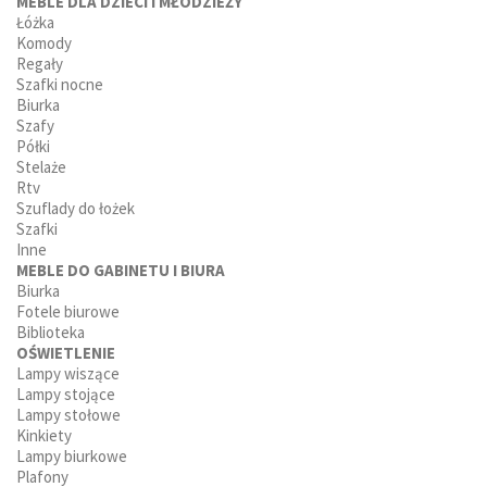
MEBLE DLA DZIECI I MŁODZIEŻY
Łóżka
Komody
Regały
Szafki nocne
Biurka
Szafy
Półki
Stelaże
Rtv
Szuflady do łożek
Szafki
Inne
MEBLE DO GABINETU I BIURA
Biurka
Fotele biurowe
Biblioteka
OŚWIETLENIE
Lampy wiszące
Lampy stojące
Lampy stołowe
Kinkiety
Lampy biurkowe
Plafony