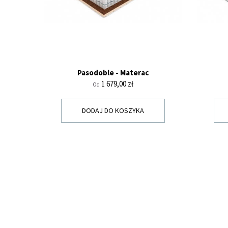
Pasodoble - Materac
Cena
1 679,00 zł
Od
DODAJ DO KOSZYKA