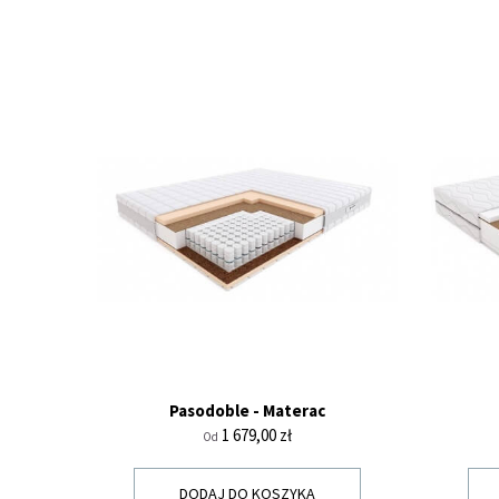
Pasodoble - Materac
Cena
1 679,00 zł
Od
DODAJ DO KOSZYKA