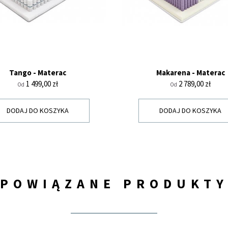
Tango - Materac
Makarena - Materac
Cena
Cena
1 499,00 zł
2 789,00 zł
Od
Od
DODAJ DO KOSZYKA
DODAJ DO KOSZYKA
POWIĄZANE PRODUKT