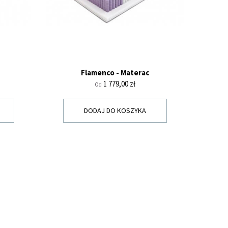
Flamenco - Materac
Cena
1 779,00 zł
Od
DODAJ DO KOSZYKA
Y