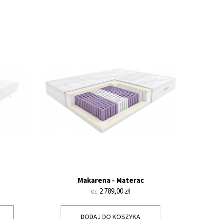
Makarena - Materac
Cena
2 789,00 zł
Od
DODAJ DO KOSZYKA