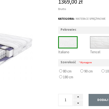
1369,00 zł
Brutto
KATEGORIA:
MATERACE SPRĘŻYNOWE
Pokrowiec
Italiano
Tencel
Szerokość
* Wymagane
80 cm
90 cm
10
180 cm
DODAJ 