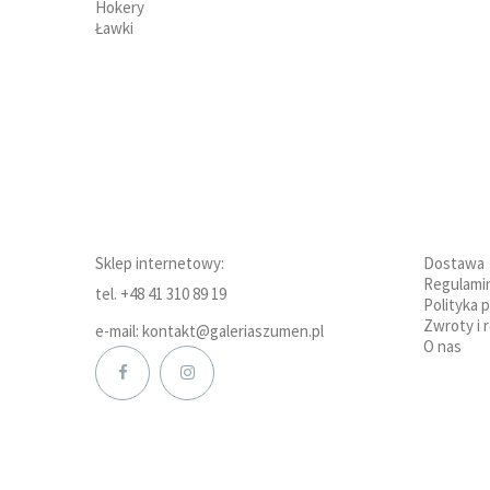
Hokery
Ławki
Sklep internetowy:
Dostawa
Regulami
tel. +48 41 310 89 19
Polityka 
Zwroty i 
e-mail: kontakt@galeriaszumen.pl
O nas