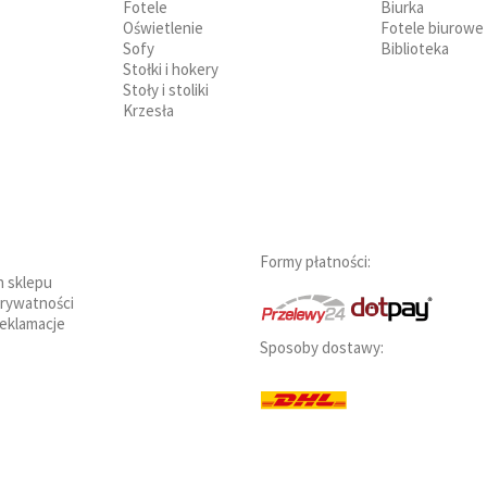
Fotele
Biurka
Oświetlenie
Fotele biurowe
Sofy
Biblioteka
Stołki i hokery
Stoły i stoliki
Krzesła
Formy płatności:
n sklepu
prywatności
reklamacje
Sposoby dostawy: