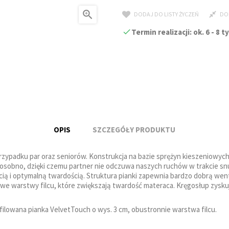

DODAJ DO LISTY ŻYCZEŃ
DO
Termin realizacji: ok. 6 - 
OPIS
SZCZEGÓŁY PRODUKTU
przypadku par oraz seniorów. Konstrukcja na bazie sprężyn kieszeniowyc
sobno, dzięki czemu partner nie odczuwa naszych ruchów w trakcie snu
cią i optymalną twardością. Struktura pianki zapewnia bardzo dobrą wen
kowe warstwy filcu, które zwiększają twardość materaca. Kręgosłup zys
ilowana pianka VelvetTouch o wys. 3 cm, obustronnie warstwa filcu.