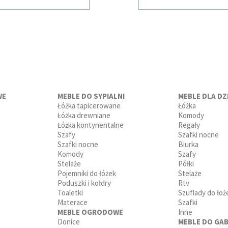
WE
MEBLE DO SYPIALNI
MEBLE DLA DZI
Łóżka tapicerowane
Łóżka
Łóżka drewniane
Komody
Łóżka kontynentalne
Regały
Szafy
Szafki nocne
Szafki nocne
Biurka
Komody
Szafy
Stelaże
Półki
Pojemniki do łóżek
Stelaże
Poduszki i kołdry
Rtv
Toaletki
Szuflady do łoż
Materace
Szafki
MEBLE OGRODOWE
Inne
Donice
MEBLE DO GAB