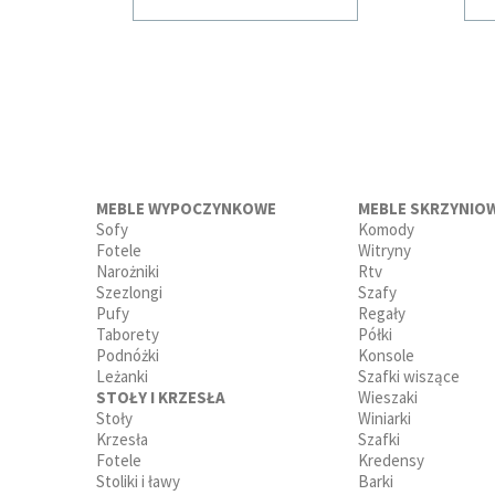
MEBLE WYPOCZYNKOWE
MEBLE SKRZYNIO
Sofy
Komody
Fotele
Witryny
Narożniki
Rtv
Szezlongi
Szafy
Pufy
Regały
Taborety
Półki
Podnóżki
Konsole
Leżanki
Szafki wiszące
STOŁY I KRZESŁA
Wieszaki
Stoły
Winiarki
Krzesła
Szafki
Fotele
Kredensy
Stoliki i ławy
Barki