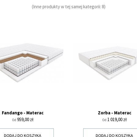
(Inne produkty w tej samej kategorii: 8)
Fandango - Materac
Zorba - Materac
Cena
Cena
959,00 zł
1 019,00 zł
Od
Od
DODAJ DO KOSZYKA
DODAJ DO KOSZYKA