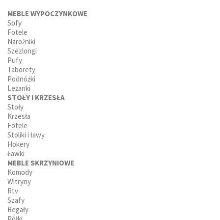
MEBLE WYPOCZYNKOWE
Sofy
Fotele
Narożniki
Szezlongi
Pufy
Taborety
Podnóżki
Leżanki
STOŁY I KRZESŁA
Stoły
Krzesła
Fotele
Stoliki i ławy
Hokery
Ławki
MEBLE SKRZYNIOWE
Komody
Witryny
Rtv
Szafy
Regały
Półki