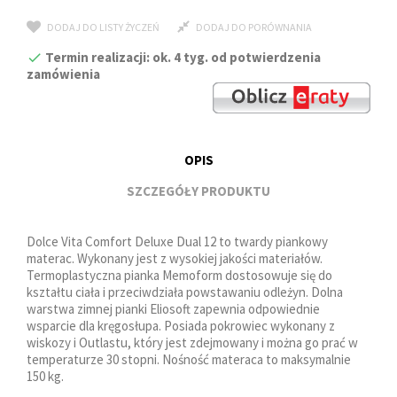
DODAJ DO LISTY ŻYCZEŃ
DODAJ DO PORÓWNANIA
Termin realizacji: ok. 4 tyg. od potwierdzenia
zamówienia
OPIS
SZCZEGÓŁY PRODUKTU
Dolce Vita Comfort Deluxe Dual 12 to twardy piankowy
materac. Wykonany jest z wysokiej jakości materiałów.
Termoplastyczna pianka Memoform dostosowuje się do
kształtu ciała i przeciwdziała powstawaniu odleżyn. Dolna
warstwa zimnej pianki Eliosoft zapewnia odpowiednie
wsparcie dla kręgosłupa. Posiada pokrowiec wykonany z
wiskozy i Outlastu, który jest zdejmowany i można go prać w
temperaturze 30 stopni. Nośność materaca to maksymalnie
150 kg.