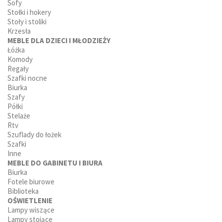
Sofy
Stołki i hokery
Stoły i stoliki
Krzesła
MEBLE DLA DZIECI I MŁODZIEŻY
Łóżka
Komody
Regały
Szafki nocne
Biurka
Szafy
Półki
Stelaże
Rtv
Szuflady do łożek
Szafki
Inne
MEBLE DO GABINETU I BIURA
Biurka
Fotele biurowe
Biblioteka
OŚWIETLENIE
Lampy wiszące
Lampy stojące