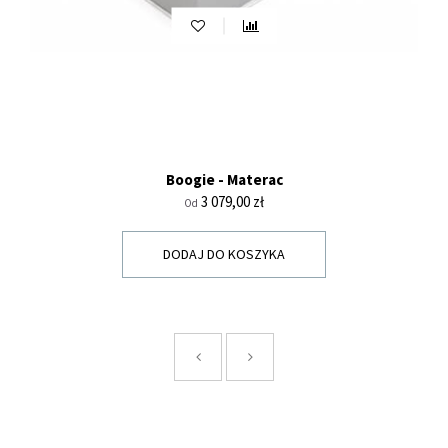
Boogie - Materac
Cena
3 079,00 zł
Od
DODAJ DO KOSZYKA