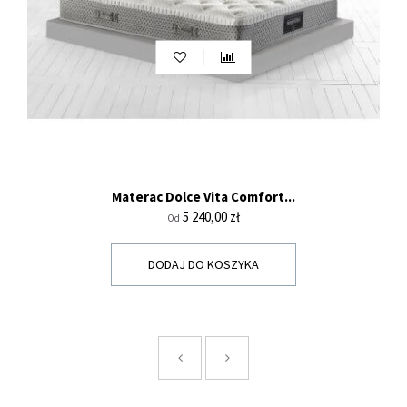
Materac Dolce Vita Comfort...
Cena
5 240,00 zł
Od
DODAJ DO KOSZYKA