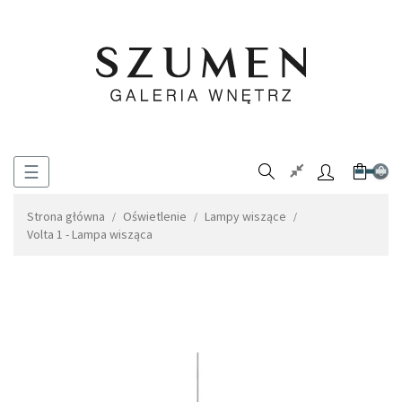
Toggle
☰
0
navigation
Strona główna
Oświetlenie
Lampy wiszące
Volta 1 - Lampa wisząca