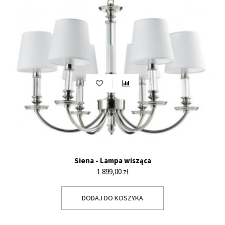
Siena - Lampa wisząca
Cena
1 899,00 zł
DODAJ DO KOSZYKA