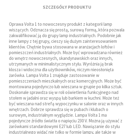
SZCZEGÓŁY PRODUKTU
Oprawa Volta 1 to nowoczesny produkt z kategorii lamp
wiszących. Odznacza się prostą, surową formą, która pozwala
zakwalifikować ją do grupy lamp industrialnych. Podobnie jak
inne lampy z tej grupy, cieszy się dużym zainteresowaniem
klientów. Chętnie bywa stosowana w aranżacjach loftów i
pomieszczeń industrialnych. Może być wprowadzana również
do wnętrz nowoczesnych, skandynawskich oraz innych,
utrzymanych w minimalistycznym stylu. Wyróżnia ją brak
klosza i widoczna dla użytkowników, niczym nieosłonięta
żarówka. Lampa Volta 1 znajduje zastosowanie w
pomieszczeniach mieszkalnych oraz komercyjnych. Może być
montowana pojedynczo lub wieszana w grupie po kilka sztuk.
Doskonale sprawdza się w roli oświetlenia funkcyjnego nad
stołem w jadalni oraz wyspą lub barkiem w kuchni. Może też
być wieszana nad strefą wypoczynku w salonie oraz w innych
wnętrzach. Dobrze sprawdza się w pubach i klubach o
surowym, industrialnym wyglądzie. Lampa Volta 1 ma
pojedyncze źródło światła o napięciu 230 V. Można ją używać z
żarówkami standardowymi E27 lub LED. Nawiązanie do stylu
industrialnego widać nie tylko w formie lampy, ale także w