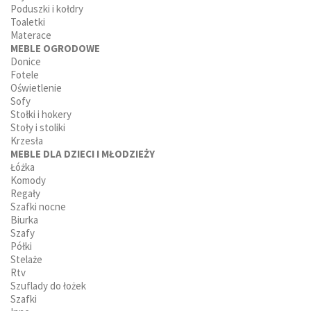
Poduszki i kołdry
Toaletki
Materace
MEBLE OGRODOWE
Donice
Fotele
Oświetlenie
Sofy
Stołki i hokery
Stoły i stoliki
Krzesła
MEBLE DLA DZIECI I MŁODZIEŻY
Łóżka
Komody
Regały
Szafki nocne
Biurka
Szafy
Półki
Stelaże
Rtv
Szuflady do łożek
Szafki