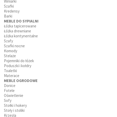
Winiarki
Szafki
Kredensy
Barki
MEBLE DO SYPIALNI
Łóżka tapicerowane
Łóżka drewniane
Łóżka kontynentalne
Szafy
Szafki nocne
Komody
Stelaże
Pojemniki do łóżek
Poduszki i kołdry
Toaletki
Materace
MEBLE OGRODOWE
Donice
Fotele
Oświetlenie
Sofy
Stołki i hokery
Stoły i stoliki
Krzesła