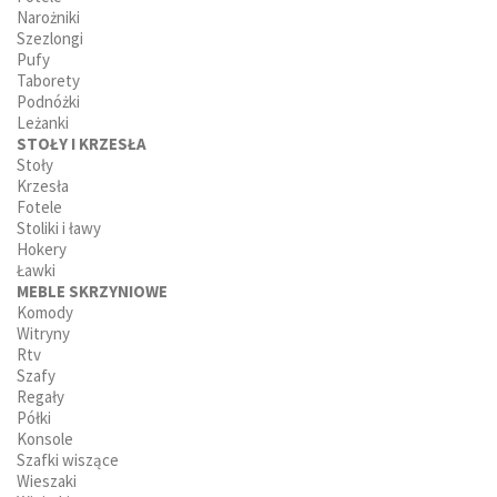
Narożniki
Szezlongi
Pufy
Taborety
Podnóżki
Leżanki
STOŁY I KRZESŁA
Stoły
Krzesła
Fotele
Stoliki i ławy
Hokery
Ławki
MEBLE SKRZYNIOWE
Komody
Witryny
Rtv
Szafy
Regały
Półki
Konsole
Szafki wiszące
Wieszaki