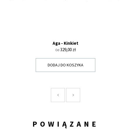
Aga - Kinkiet
Cena
329,00 zł
Od
DODAJ DO KOSZYKA
POWIĄZANE