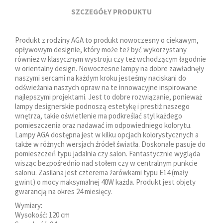
SZCZEGÓŁY PRODUKTU
Produkt z rodziny AGA to produkt nowoczesny o ciekawym,
opływowym designie, który może też być wykorzystany
również w klasycznym wystroju czy też wchodzącym łagodnie
w orientalny design. Nowoczesne lampy na dobre zawładnęły
naszymi sercami na każdym kroku jesteśmy naciskani do
odświeżania naszych opraw na te innowacyjne inspirowane
najlepszymi projektami. Jest to dobre rozwiązanie, ponieważ
lampy designerskie podnoszą estetykę i prestiż naszego
wnętrza, takie oświetlenie ma podkreślać styl każdego
pomieszczenia oraz nadawać im odpowiedniego kolorytu.
Lampy AGA dostępna jest w kilku opcjach kolorystycznych a
także w różnych wersjach źródeł światła. Doskonale pasuje do
pomieszczeń typu jadalnia czy salon. Fantastycznie wygląda
wisząc bezpośrednio nad stołem czy w centralnym punkcie
salonu. Zasilana jest czterema żarówkami typu E14 (mały
gwint) o mocy maksymalnej 40W każda. Produkt jest objęty
gwarancją na okres 24 miesięcy.
Wymiary:
Wysokość: 120 cm