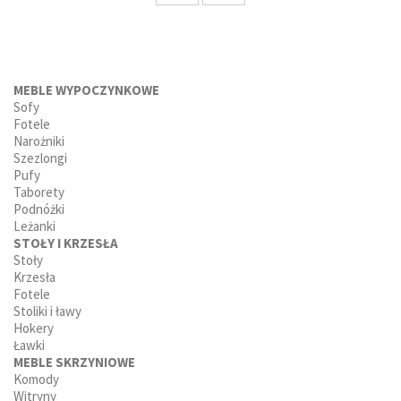
MEBLE WYPOCZYNKOWE
Sofy
Fotele
Narożniki
Szezlongi
Pufy
Taborety
Podnóżki
Leżanki
STOŁY I KRZESŁA
Stoły
Krzesła
Fotele
Stoliki i ławy
Hokery
Ławki
MEBLE SKRZYNIOWE
Komody
Witryny