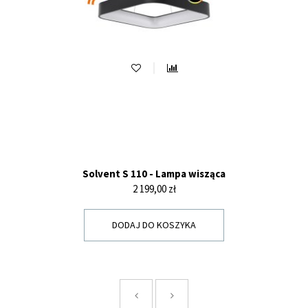
Solvent S 110 - Lampa wisząca
Cena
2 199,00 zł
DODAJ DO KOSZYKA