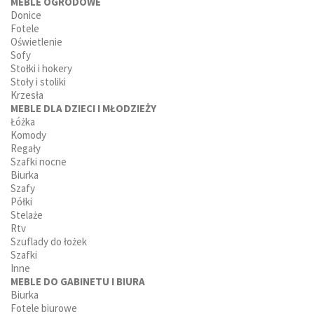
MEBLE OGRODOWE
Donice
Fotele
Oświetlenie
Sofy
Stołki i hokery
Stoły i stoliki
Krzesła
MEBLE DLA DZIECI I MŁODZIEŻY
Łóżka
Komody
Regały
Szafki nocne
Biurka
Szafy
Półki
Stelaże
Rtv
Szuflady do łożek
Szafki
Inne
MEBLE DO GABINETU I BIURA
Biurka
Fotele biurowe