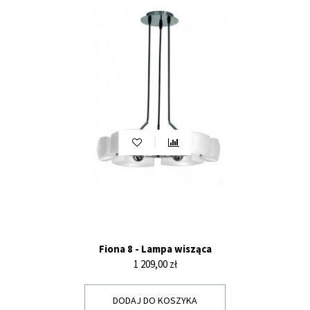
Fiona 8 - Lampa wisząca
Cena
1 209,00 zł
DODAJ DO KOSZYKA