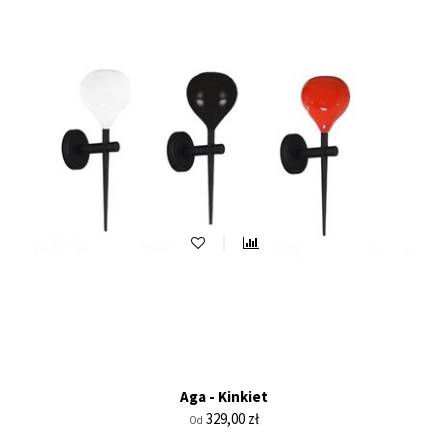
Aga - Kinkiet
Cena
329,00 zł
Od