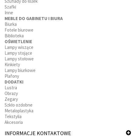
Szuflady do łożek
Szafki
Inne
MEBLE DO GABINETU I BIURA
Biurka
Fotele biurowe
Biblioteka
OŚWIETLENIE
Lampy wiszące
Lampy stojące
Lampy stołowe
Kinkiety
Lampy biurkowe
Plafony
DODATKI
Lustra
Obrazy
Zegary
Szkło ozdobne
Metaloplastyka
Tekstylia
Akcesoria
INFORMACJE KONTAKTOWE