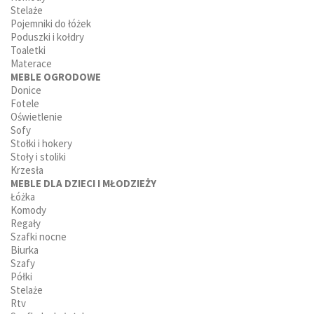
Stelaże
Pojemniki do łóżek
Poduszki i kołdry
Toaletki
Materace
MEBLE OGRODOWE
Donice
Fotele
Oświetlenie
Sofy
Stołki i hokery
Stoły i stoliki
Krzesła
MEBLE DLA DZIECI I MŁODZIEŻY
Łóżka
Komody
Regały
Szafki nocne
Biurka
Szafy
Półki
Stelaże
Rtv