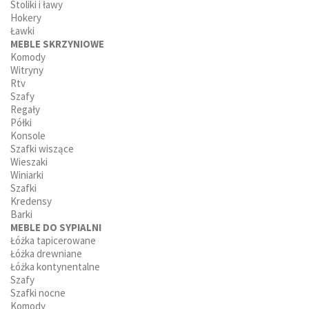
Stoliki i ławy
Hokery
Ławki
MEBLE SKRZYNIOWE
Komody
Witryny
Rtv
Szafy
Regały
Półki
Konsole
Szafki wiszące
Wieszaki
Winiarki
Szafki
Kredensy
Barki
MEBLE DO SYPIALNI
Łóżka tapicerowane
Łóżka drewniane
Łóżka kontynentalne
Szafy
Szafki nocne
Komody