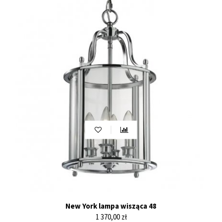
New York lampa wisząca 48
Cena
1 370,00 zł