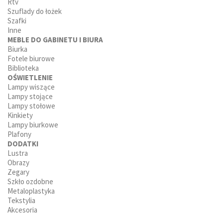
Rtv
Szuflady do łożek
Szafki
Inne
MEBLE DO GABINETU I BIURA
Biurka
Fotele biurowe
Biblioteka
OŚWIETLENIE
Lampy wiszące
Lampy stojące
Lampy stołowe
Kinkiety
Lampy biurkowe
Plafony
DODATKI
Lustra
Obrazy
Zegary
Szkło ozdobne
Metaloplastyka
Tekstylia
Akcesoria