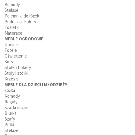
Komody
Stelaże
Pojemniki do łóżek
Poduszki i kołdry
Toaletki
Materace
MEBLE OGRODOWE
Donice
Fotele
Oświetlenie
Sofy
Stołki i hokery
Stoły i stoliki
Krzesła
MEBLE DLA DZIECI I MŁODZIEŻY
Łóżka
Komody
Regały
Szafki nocne
Biurka
Szafy
Półki
Stelaże