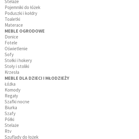
Stelaże
Pojemniki do łóżek
Poduszki i kołdry
Toaletki
Materace
MEBLE OGRODOWE
Donice
Fotele
Oświetlenie
Sofy
Stołki i hokery
Stoły i stoliki
Krzesła
MEBLE DLA DZIECI I MŁODZIEŻY
Łóżka
Komody
Regały
Szafki nocne
Biurka
Szafy
Półki
Stelaże
Rtv
Szuflady do łożek