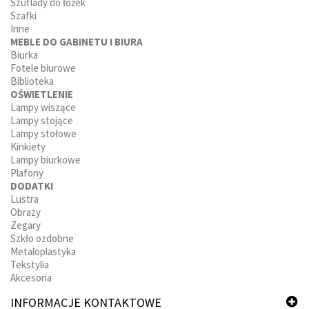
Szuflady do łożek
Szafki
Inne
MEBLE DO GABINETU I BIURA
Biurka
Fotele biurowe
Biblioteka
OŚWIETLENIE
Lampy wiszące
Lampy stojące
Lampy stołowe
Kinkiety
Lampy biurkowe
Plafony
DODATKI
Lustra
Obrazy
Zegary
Szkło ozdobne
Metaloplastyka
Tekstylia
Akcesoria
INFORMACJE KONTAKTOWE