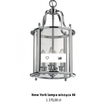
New York lampa wisząca 48
Cena
1 370,00 zł