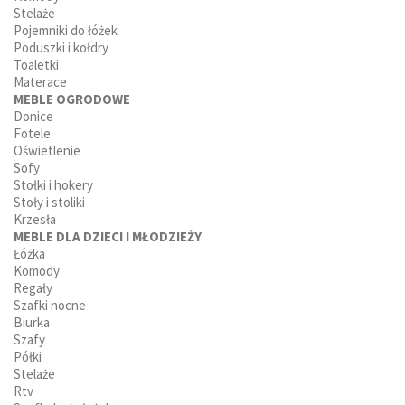
Stelaże
Pojemniki do łóżek
Poduszki i kołdry
Toaletki
Materace
MEBLE OGRODOWE
Donice
Fotele
Oświetlenie
Sofy
Stołki i hokery
Stoły i stoliki
Krzesła
MEBLE DLA DZIECI I MŁODZIEŻY
Łóżka
Komody
Regały
Szafki nocne
Biurka
Szafy
Półki
Stelaże
Rtv