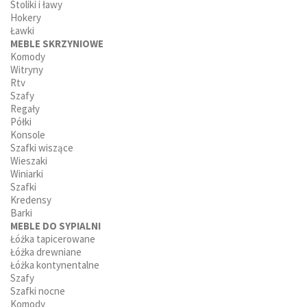
Stoliki i ławy
Hokery
Ławki
MEBLE SKRZYNIOWE
Komody
Witryny
Rtv
Szafy
Regały
Półki
Konsole
Szafki wiszące
Wieszaki
Winiarki
Szafki
Kredensy
Barki
MEBLE DO SYPIALNI
Łóżka tapicerowane
Łóżka drewniane
Łóżka kontynentalne
Szafy
Szafki nocne
Komody