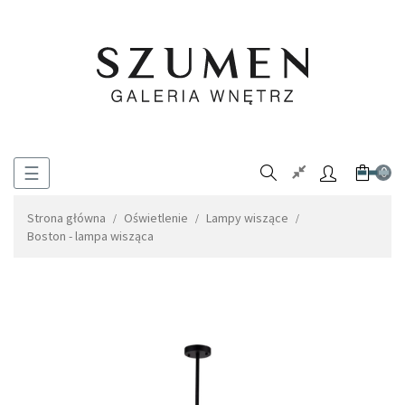
Toggle
☰
0
navigation
Strona główna
Oświetlenie
Lampy wiszące
Boston - lampa wisząca