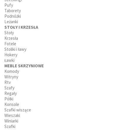
Pufy
Taborety
Podnóżki
Leżanki
STOŁY I KRZESŁA
Stoły
Krzesła
Fotele
Stoliki i ławy
Hokery
Ławki
MEBLE SKRZYNIOWE
Komody
Witryny
Rtv
Szafy
Regały
Półki
Konsole
Szafki wiszące
Wieszaki
Winiarki
Szafki