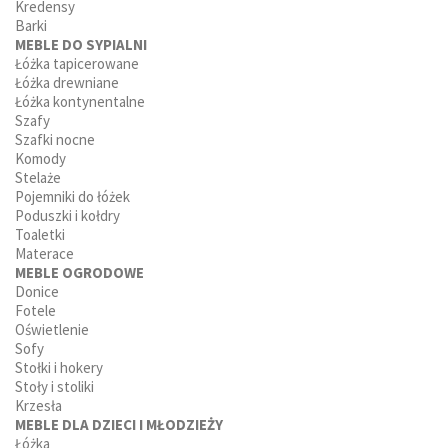
Kredensy
Barki
MEBLE DO SYPIALNI
Łóżka tapicerowane
Łóżka drewniane
Łóżka kontynentalne
Szafy
Szafki nocne
Komody
Stelaże
Pojemniki do łóżek
Poduszki i kołdry
Toaletki
Materace
MEBLE OGRODOWE
Donice
Fotele
Oświetlenie
Sofy
Stołki i hokery
Stoły i stoliki
Krzesła
MEBLE DLA DZIECI I MŁODZIEŻY
Łóżka