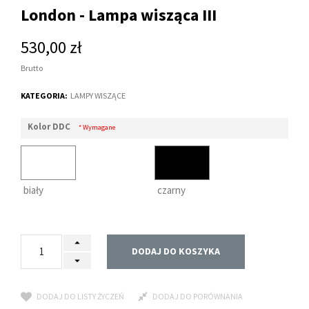
London - Lampa wisząca III
530,00 zł
Brutto
KATEGORIA:
LAMPY WISZĄCE
Kolor DDC
* Wymagane
biały
czarny
DODAJ DO KOSZYKA
DODAJ DO LISTY ŻYCZEŃ
DODAJ DO PORÓWNANIA