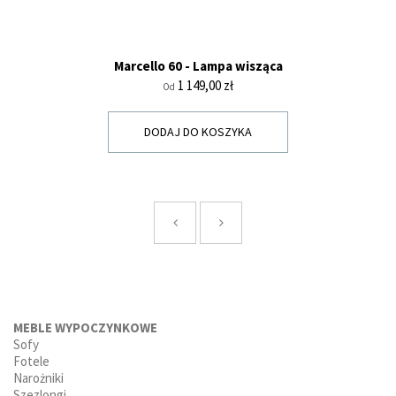
Marcello 60 - Lampa wisząca
Cena
1 149,00 zł
Od
DODAJ DO KOSZYKA
MEBLE WYPOCZYNKOWE
Sofy
Fotele
Narożniki
Szezlongi