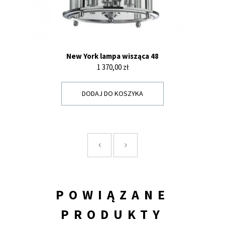
New York lampa wisząca 48
Cena
1 370,00 zł
DODAJ DO KOSZYKA
POWIĄZANE
PRODUKTY