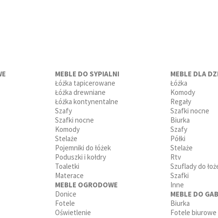
WE
MEBLE DO SYPIALNI
MEBLE DLA DZI
Łóżka tapicerowane
Łóżka
Łóżka drewniane
Komody
Łóżka kontynentalne
Regały
Szafy
Szafki nocne
Szafki nocne
Biurka
Komody
Szafy
Stelaże
Półki
Pojemniki do łóżek
Stelaże
Poduszki i kołdry
Rtv
Toaletki
Szuflady do łoż
Materace
Szafki
MEBLE OGRODOWE
Inne
Donice
MEBLE DO GAB
Fotele
Biurka
Oświetlenie
Fotele biurowe