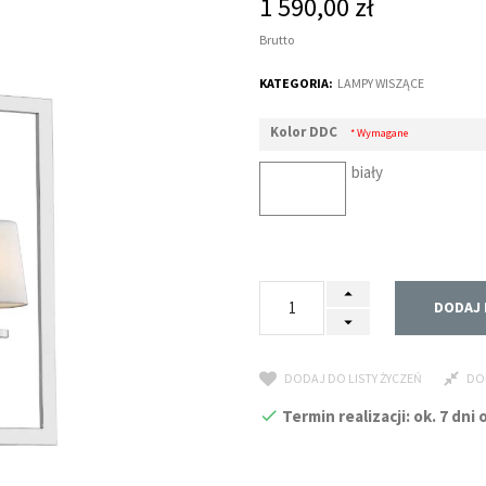
1 590,00 zł
Brutto
KATEGORIA:
LAMPY WISZĄCE
Kolor DDC
* Wymagane
biały
DODAJ 
DODAJ DO LISTY ŻYCZEŃ
DO
Termin realizacji: ok. 7 dn