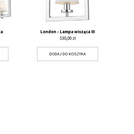
ca
London - Lampa wisząca III
Cena
530,00 zł
DODAJ DO KOSZYKA
Y