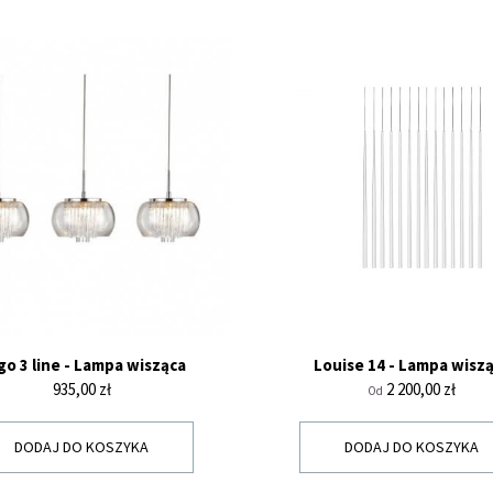
go 3 line - Lampa wisząca
Louise 14 - Lampa wisz
Cena
Cena
935,00 zł
2 200,00 zł
Od
DODAJ DO KOSZYKA
DODAJ DO KOSZYKA