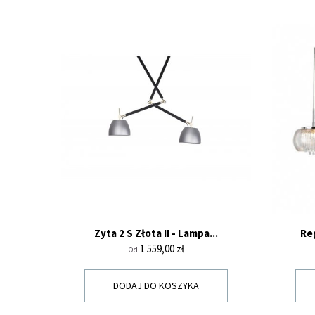
Zyta 2 S Złota II - Lampa...
Re
Cena
1 559,00 zł
Od
DODAJ DO KOSZYKA