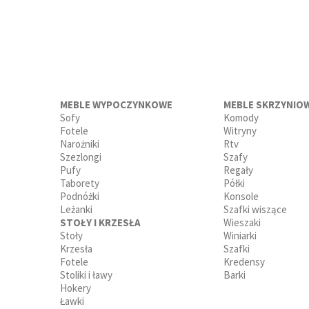
MEBLE WYPOCZYNKOWE
MEBLE SKRZYNIO
Sofy
Komody
Fotele
Witryny
Narożniki
Rtv
Szezlongi
Szafy
Pufy
Regały
Taborety
Półki
Podnóżki
Konsole
Leżanki
Szafki wiszące
STOŁY I KRZESŁA
Wieszaki
Stoły
Winiarki
Krzesła
Szafki
Fotele
Kredensy
Stoliki i ławy
Barki
Hokery
Ławki