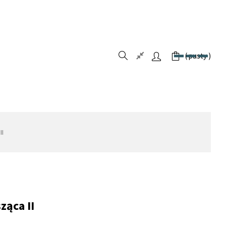
pusty
II
ząca II