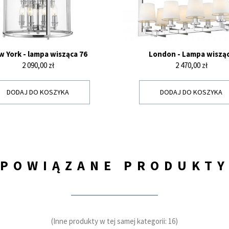
 York - lampa wisząca 76
London - Lampa wiszą
Cena
Cena
2 090,00 zł
2 470,00 zł
DODAJ DO KOSZYKA
DODAJ DO KOSZYKA
POWIĄZANE PRODUKT
(Inne produkty w tej samej kategorii: 16)