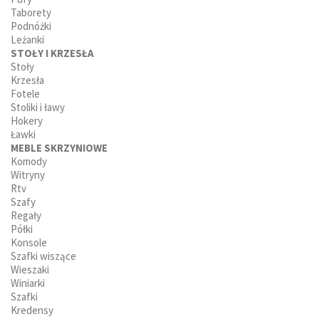
Taborety
Podnóżki
Leżanki
STOŁY I KRZESŁA
Stoły
Krzesła
Fotele
Stoliki i ławy
Hokery
Ławki
MEBLE SKRZYNIOWE
Komody
Witryny
Rtv
Szafy
Regały
Półki
Konsole
Szafki wiszące
Wieszaki
Winiarki
Szafki
Kredensy