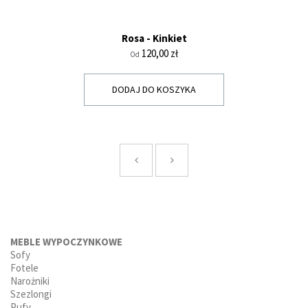
Rosa - Kinkiet
Cena
120,00 zł
Od
DODAJ DO KOSZYKA
MEBLE WYPOCZYNKOWE
Sofy
Fotele
Narożniki
Szezlongi
Pufy