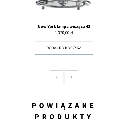
New York lampa wisząca 48
Cena
1 370,00 zł
DODAJ DO KOSZYKA
POWIĄZANE
PRODUKTY