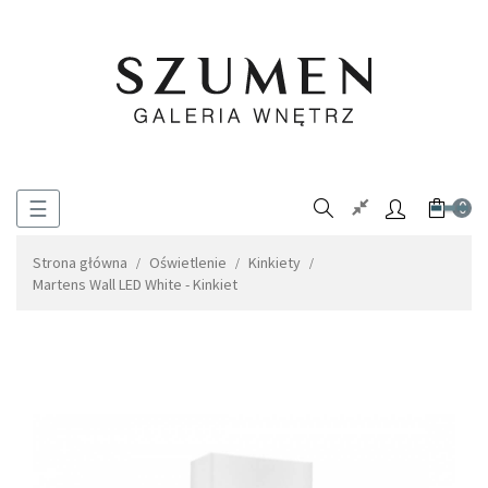
Toggle
☰
0
navigation
Strona główna
Oświetlenie
Kinkiety
Martens Wall LED White - Kinkiet