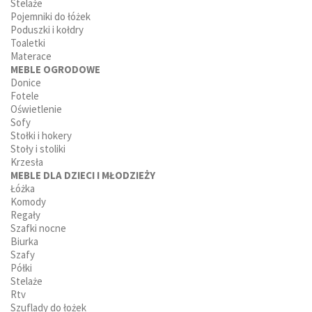
Stelaże
Pojemniki do łóżek
Poduszki i kołdry
Toaletki
Materace
MEBLE OGRODOWE
Donice
Fotele
Oświetlenie
Sofy
Stołki i hokery
Stoły i stoliki
Krzesła
MEBLE DLA DZIECI I MŁODZIEŻY
Łóżka
Komody
Regały
Szafki nocne
Biurka
Szafy
Półki
Stelaże
Rtv
Szuflady do łożek