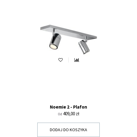
Noemie 2 - Plafon
Cena
409,00 zł
Od
DODAJ DO KOSZYKA