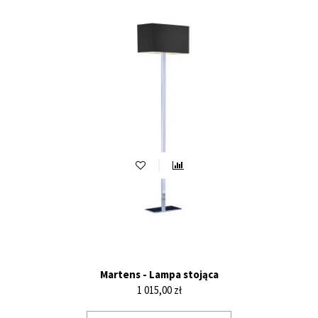
Martens - Lampa stojąca
Cena
1 015,00 zł