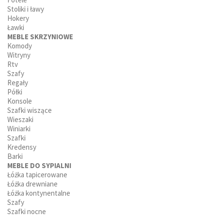
Stoliki i ławy
Hokery
Ławki
MEBLE SKRZYNIOWE
Komody
Witryny
Rtv
Szafy
Regały
Półki
Konsole
Szafki wiszące
Wieszaki
Winiarki
Szafki
Kredensy
Barki
MEBLE DO SYPIALNI
Łóżka tapicerowane
Łóżka drewniane
Łóżka kontynentalne
Szafy
Szafki nocne