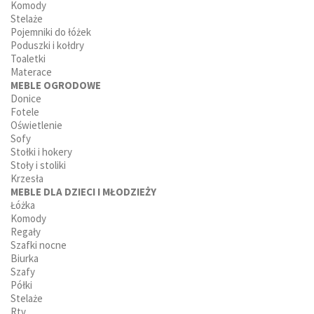
Komody
Stelaże
Pojemniki do łóżek
Poduszki i kołdry
Toaletki
Materace
MEBLE OGRODOWE
Donice
Fotele
Oświetlenie
Sofy
Stołki i hokery
Stoły i stoliki
Krzesła
MEBLE DLA DZIECI I MŁODZIEŻY
Łóżka
Komody
Regały
Szafki nocne
Biurka
Szafy
Półki
Stelaże
Rtv