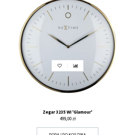
Zegar 3235 WI 'Glamour'
Cena
499,00 zł
DODAJ DO KOSZYKA