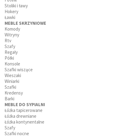
Stoliki i ławy
Hokery
Ławki
MEBLE SKRZYNIOWE
Komody
Witryny
Rtv
Szafy
Regały
Półki
Konsole
Szafki wiszące
Wieszaki
Winiarki
Szafki
Kredensy
Barki
MEBLE DO SYPIALNI
Łóżka tapicerowane
Łóżka drewniane
Łóżka kontynentalne
Szafy
Szafki nocne