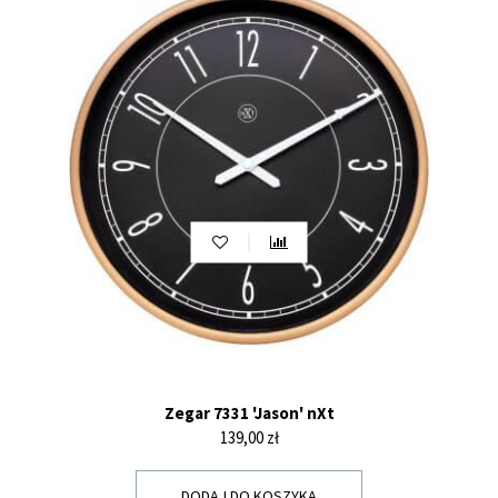
Zegar 7331 'Jason' nXt
Cena
139,00 zł
DODAJ DO KOSZYKA