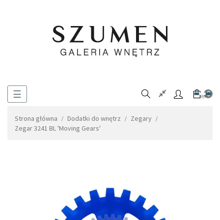
Toggle
☰
0
navigation
Strona główna
Dodatki do wnętrz
Zegary
Zegar 3241 BL 'Moving Gears'