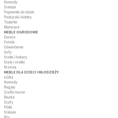
Komody
Stelaże
Pojemniki do łóżek
Poduszki i kołdry
Toaletki
Materace
MEBLE OGRODOWE
Donice
Fotele
Oświetlenie
Sofy
Stołki i hokery
Stoły i stoliki
Krzesła
MEBLE DLA DZIECI I MŁODZIEŻY
Łóżka
Komody
Regały
Szafki nocne
Biurka
Szafy
Półki
Stelaże
Rtv