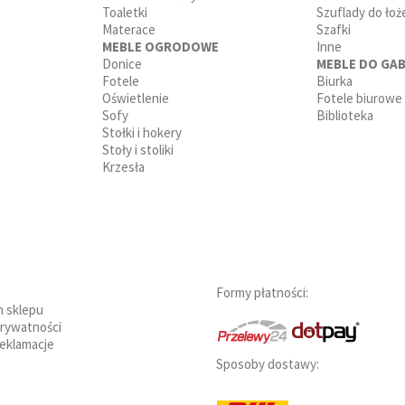
Toaletki
Szuflady do łoż
Materace
Szafki
MEBLE OGRODOWE
Inne
Donice
MEBLE DO GAB
Fotele
Biurka
Oświetlenie
Fotele biurowe
Sofy
Biblioteka
Stołki i hokery
Stoły i stoliki
Krzesła
Formy płatności:
n sklepu
prywatności
reklamacje
Sposoby dostawy: