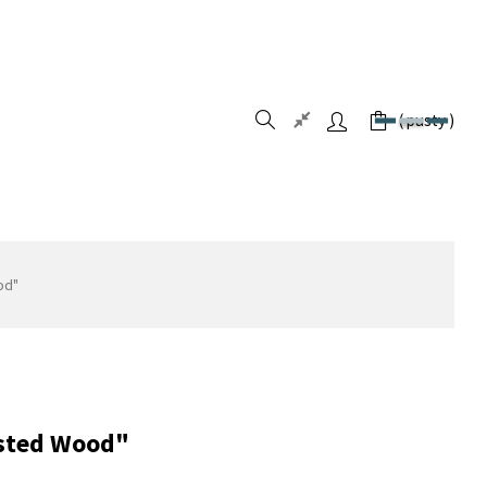
pusty
od"
osted Wood"