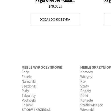
Zegar 5199 ZW "Small...
Zeg
Cena
149,00 zł
DODAJ DO KOSZYKA
MEBLE WYPOCZYNKOWE
MEBLE SKRZYNIO
Sofy
Komody
Fotele
Witryny
Narożniki
Rtv
Szezlongi
Szafy
Pufy
Regały
Taborety
Półki
Podnóżki
Konsole
Leżanki
Szafki wiszące
STOŁY I KRZESŁA
Wieszaki