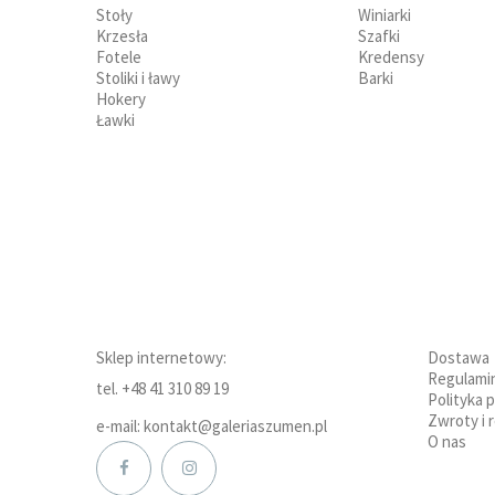
Stoły
Winiarki
Krzesła
Szafki
Fotele
Kredensy
Stoliki i ławy
Barki
Hokery
Ławki
Sklep internetowy:
Dostawa
Regulami
tel. +48 41 310 89 19
Polityka 
Zwroty i 
e-mail: kontakt@galeriaszumen.pl
O nas