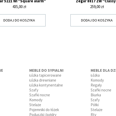
ar 5221 WI "Square alarm"
Zegar 8817 ZW "Classy
Cena
Cena
435,00 zł
259,00 zł
DODAJ DO KOSZYKA
DODAJ DO KOSZYKA
WE
MEBLE DO SYPIALNI
MEBLE DLA DZI
Łóżka tapicerowane
Łóżka
Łóżka drewniane
Komody
Łóżka kontynentalne
Regały
Szafy
Szafki nocne
Szafki nocne
Biurka
Komody
Szafy
Stelaże
Półki
Pojemniki do łóżek
Stelaże
Poduszki i kołdry
Rtv