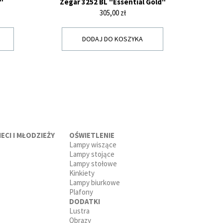
"
Zegar 3252 BL "Essential Gold"
Z
Cena
305,00 zł
DODAJ DO KOSZYKA
ECI I MŁODZIEŻY
OŚWIETLENIE
Lampy wiszące
Lampy stojące
Lampy stołowe
Kinkiety
Lampy biurkowe
Plafony
DODATKI
Lustra
Obrazy