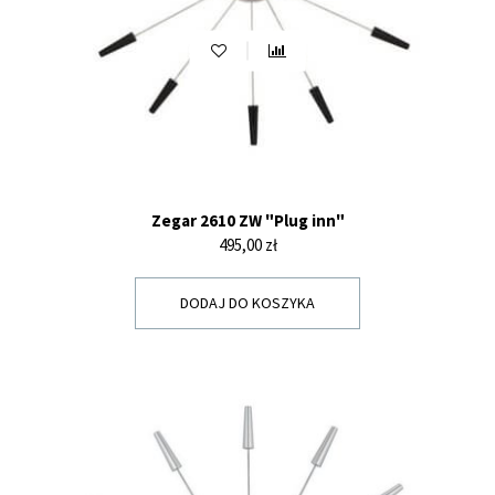
Zegar 2610 ZW "Plug inn"
Cena
495,00 zł
DODAJ DO KOSZYKA