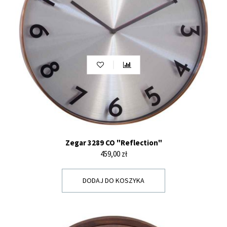
Zegar 3289 CO "Reflection"
Cena
459,00 zł
DODAJ DO KOSZYKA