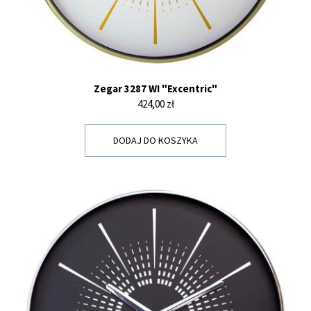
Zegar 3287 WI "Excentric"
Cena
424,00 zł
DODAJ DO KOSZYKA