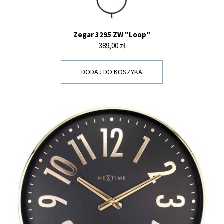
Zegar 3295 ZW "Loop"
Cena
389,00 zł
DODAJ DO KOSZYKA