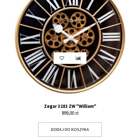
Zegar 3283 ZW "William"
Cena
899,00 zł
DODAJ DO KOSZYKA