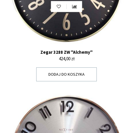
Zegar 3288 ZW "Alchemy"
Cena
424,00 zł
DODAJ DO KOSZYKA