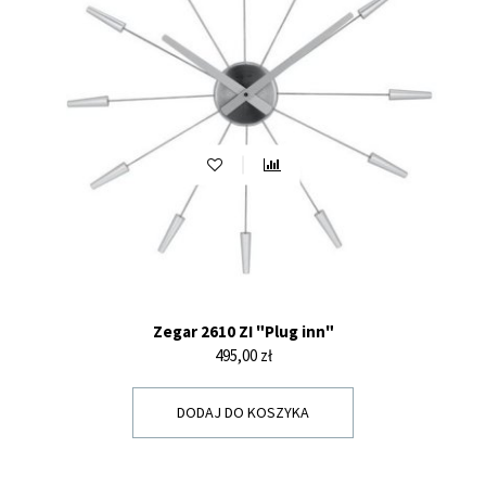
Zegar 2610 ZI "Plug inn"
Cena
495,00 zł
DODAJ DO KOSZYKA