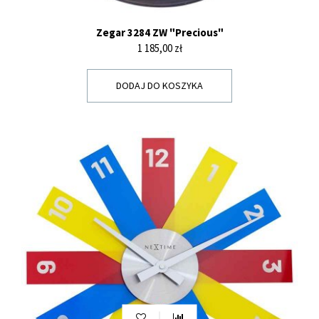
Zegar 3284 ZW "Precious"
Cena
1 185,00 zł
DODAJ DO KOSZYKA