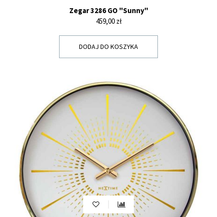
Zegar 3286 GO "Sunny"
Cena
459,00 zł
DODAJ DO KOSZYKA