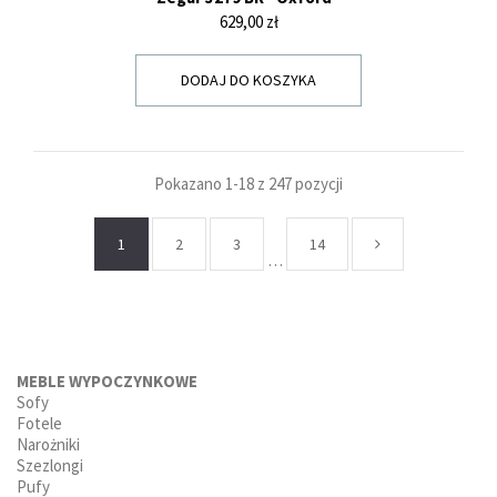
Cena
629,00 zł
DODAJ DO KOSZYKA
Pokazano 1-18 z 247 pozycji
1
2
3
14
…
MEBLE WYPOCZYNKOWE
Sofy
Fotele
Narożniki
Szezlongi
Pufy