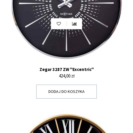
Zegar 3287 ZW "Excentric"
Cena
424,00 zł
DODAJ DO KOSZYKA