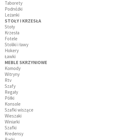
Taborety
Podnóżki
Leżanki
STOŁY I KRZESŁA
Stoły
Krzesła
Fotele
Stoliki i ławy
Hokery
Ławki
MEBLE SKRZYNIOWE
Komody
Witryny
Rtv
Szafy
Regały
Półki
Konsole
Szafki wiszące
Wieszaki
Winiarki
Szafki
Kredensy
Barki