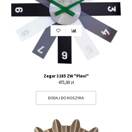
Zegar 3285 ZW "Plexi"
Cena
475,00 zł
DODAJ DO KOSZYKA