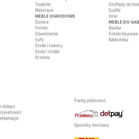
Toaletki
Szuflady do łoż
Materace
Szafki
MEBLE OGRODOWE
Inne
Donice
MEBLE DO GAB
Fotele
Biurka
Oświetlenie
Fotele biurowe
Sofy
Biblioteka
Stołki i hokery
Stoły i stoliki
Krzesła
Formy płatności:
n sklepu
prywatności
reklamacje
Sposoby dostawy: