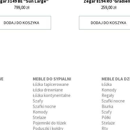
gar 3149 BE "Sun Large"
Zegar 8194 RO 'Gradien
Cena
Cena
799,00 zł
259,00 zł
DODAJ DO KOSZYKA
DODAJ DO KOSZYKA
WE
MEBLE DO SYPIALNI
MEBLE DLA DZI
Łóżka tapicerowane
Łóżka
Łóżka drewniane
Komody
Łóżka kontynentalne
Regały
Szafy
Szafki nocne
Szafki nocne
Biurka
Komody
Szafy
Stelaże
Półki
Pojemniki do łóżek
Stelaże
Poduszki i kołdry
Rtv