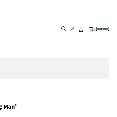
pusty
g Man'