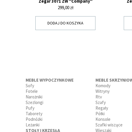
Zegar 3071 ZW "Company"
Ze
Cena
299,00 zł
DODAJ DO KOSZYKA
MEBLE WYPOCZYNKOWE
MEBLE SKRZYNIO
Sofy
Komody
Fotele
Witryny
Narożniki
Rtv
Szezlongi
Szafy
Pufy
Regały
Taborety
Półki
Podnóżki
Konsole
Leżanki
Szafki wiszące
STOŁY I KRZESŁA
Wieszaki