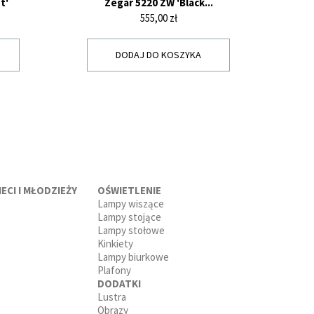
t'
Zegar 5220 ZW 'Black...
Z
Cena
555,00 zł
DODAJ DO KOSZYKA
ECI I MŁODZIEŻY
OŚWIETLENIE
Lampy wiszące
Lampy stojące
Lampy stołowe
Kinkiety
Lampy biurkowe
Plafony
DODATKI
Lustra
Obrazy