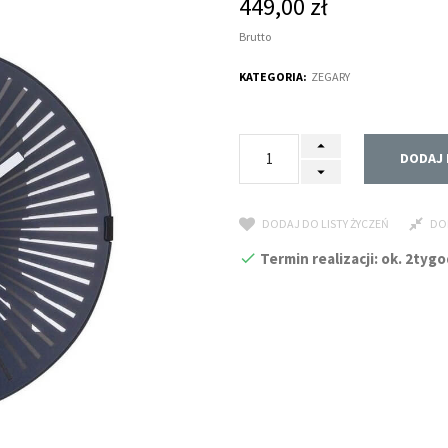
449,00 zł
Brutto
KATEGORIA:
ZEGARY
DODAJ 
DODAJ DO LISTY ŻYCZEŃ
DO
Termin realizacji: ok. 2ty