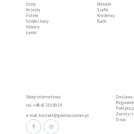
Stoły
Winiarki
Krzesła
Szafki
Fotele
Kredensy
Stoliki i ławy
Barki
Hokery
Ławki
Sklep internetowy:
Dostawa
Regulami
tel. +48 41 310 89 19
Polityka 
Zwroty i 
e-mail: kontakt@galeriaszumen.pl
O nas