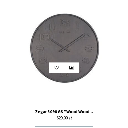
Zegar 3096 GS "Wood Wood...
Cena
629,00 zł