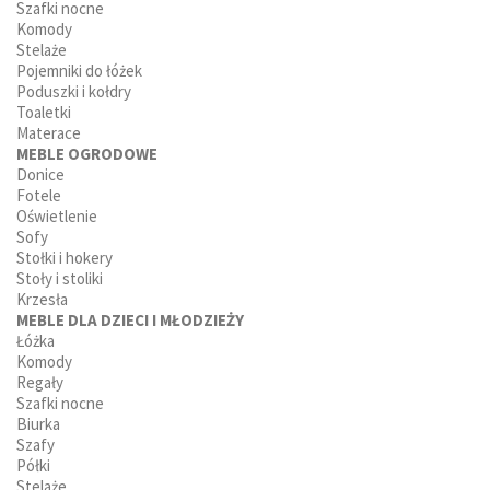
Szafki nocne
Komody
Stelaże
Pojemniki do łóżek
Poduszki i kołdry
Toaletki
Materace
MEBLE OGRODOWE
Donice
Fotele
Oświetlenie
Sofy
Stołki i hokery
Stoły i stoliki
Krzesła
MEBLE DLA DZIECI I MŁODZIEŻY
Łóżka
Komody
Regały
Szafki nocne
Biurka
Szafy
Półki
Stelaże