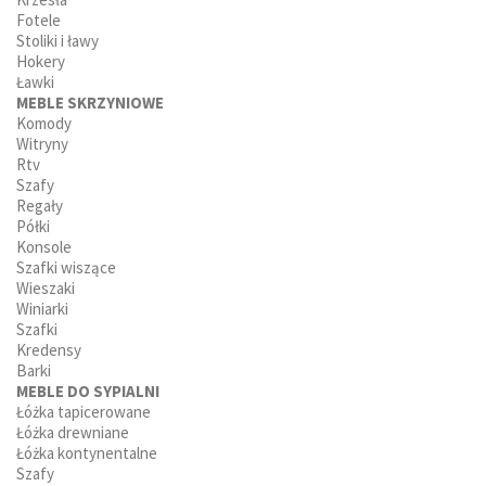
Fotele
Stoliki i ławy
Hokery
Ławki
MEBLE SKRZYNIOWE
Komody
Witryny
Rtv
Szafy
Regały
Półki
Konsole
Szafki wiszące
Wieszaki
Winiarki
Szafki
Kredensy
Barki
MEBLE DO SYPIALNI
Łóżka tapicerowane
Łóżka drewniane
Łóżka kontynentalne
Szafy