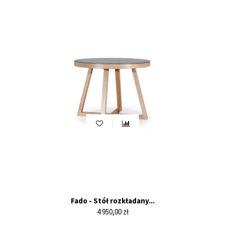
Fado - Stół rozkładany...
Cena
4 950,00 zł