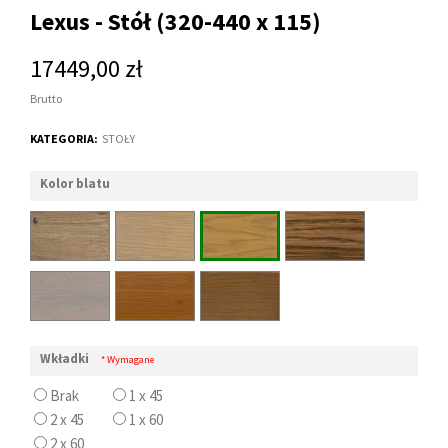
Lexus - Stół (320-440 x 115)
17449,00 zł
Brutto
KATEGORIA:
STOŁY
Kolor blatu
Wkładki
* Wymagane
Brak
1 x 45
2 x 45
1 x 60
2 x 60