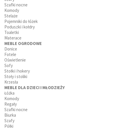
Szafki nocne
Komody
Stelaże
Pojemniki do łóżek
Poduszki i kołdry
Toaletki
Materace
MEBLE OGRODOWE
Donice
Fotele
Oświetlenie
Sofy
Stołki i hokery
Stoły i stoliki
Krzesła
MEBLE DLA DZIECI I MŁODZIEŻY
Łóżka
Komody
Regały
Szafki nocne
Biurka
Szafy
Półki