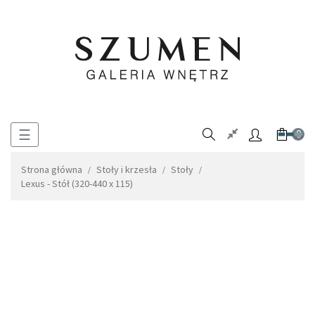
Toggle
☰
0
navigation
Strona główna
Stoły i krzesła
Stoły
Lexus - Stół (320-440 x 115)