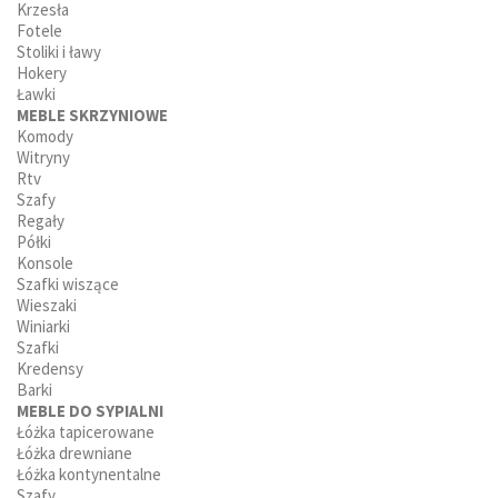
Krzesła
Fotele
Stoliki i ławy
Hokery
Ławki
MEBLE SKRZYNIOWE
Komody
Witryny
Rtv
Szafy
Regały
Półki
Konsole
Szafki wiszące
Wieszaki
Winiarki
Szafki
Kredensy
Barki
MEBLE DO SYPIALNI
Łóżka tapicerowane
Łóżka drewniane
Łóżka kontynentalne
Szafy