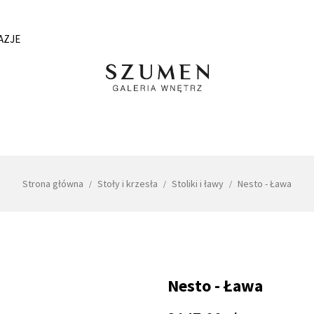
AZJE
Strona główna
Stoły i krzesła
Stoliki i ławy
Nesto - Ława
Nesto - Ława