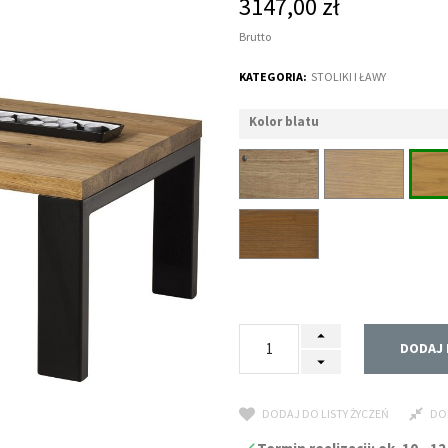
3147,00 zł
Brutto
KATEGORIA:
STOLIKI I ŁAWY
Kolor blatu
DODAJ 
DODAJ DO LISTY ŻYCZEŃ
DO