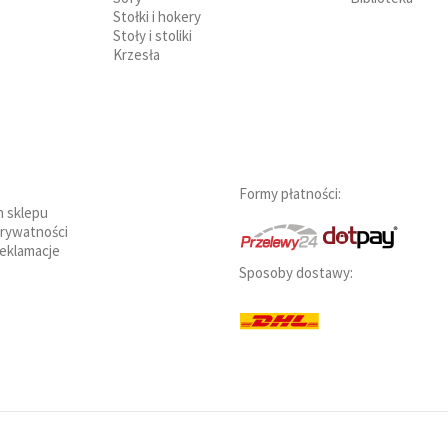
Stołki i hokery
Stoły i stoliki
Krzesła
Formy płatności:
n sklepu
prywatności
reklamacje
Sposoby dostawy: