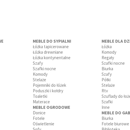
WE
MEBLE DO SYPIALNI
MEBLE DLA DZI
Łóżka tapicerowane
Łóżka
Łóżka drewniane
Komody
Łóżka kontynentalne
Regały
Szafy
Szafki nocne
Szafki nocne
Biurka
Komody
Szafy
Stelaże
Półki
Pojemniki do łóżek
Stelaże
Poduszki i kołdry
Rtv
Toaletki
Szuflady do łoż
Materace
Szafki
MEBLE OGRODOWE
Inne
Donice
MEBLE DO GAB
Fotele
Biurka
Oświetlenie
Fotele biurowe
Sofy
Biblioteka