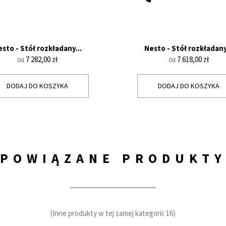
sto - Stół rozkładany...
Nesto - Stół rozkładany
Cena
Cena
7 282,00 zł
7 618,00 zł
Od
Od
DODAJ DO KOSZYKA
DODAJ DO KOSZYKA
POWIĄZANE PRODUKT
(Inne produkty w tej samej kategorii: 16)