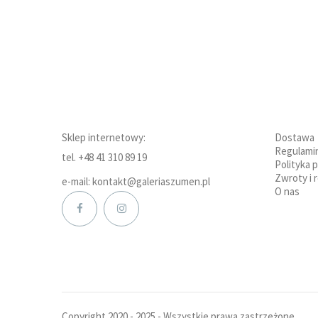
Sklep internetowy:
Dostawa
Regulami
tel. +48 41 310 89 19
Polityka 
Zwroty i 
e-mail: kontakt@galeriaszumen.pl
O nas
Copyright 2020 - 2025 - Wszystkie prawa zastrzeżone.