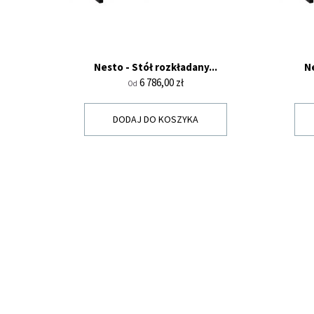
Nesto - Stół rozkładany...
Ne
Cena
6 786,00 zł
Od
DODAJ DO KOSZYKA