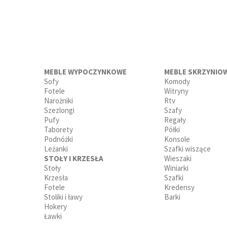
MEBLE WYPOCZYNKOWE
MEBLE SKRZYNIO
Sofy
Komody
Fotele
Witryny
Narożniki
Rtv
Szezlongi
Szafy
Pufy
Regały
Taborety
Półki
Podnóżki
Konsole
Leżanki
Szafki wiszące
STOŁY I KRZESŁA
Wieszaki
Stoły
Winiarki
Krzesła
Szafki
Fotele
Kredensy
Stoliki i ławy
Barki
Hokery
Ławki