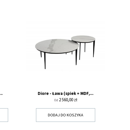
..
Diore - Ława (spiek + MDF,...
Cena
2 560,00 zł
Od
DODAJ DO KOSZYKA