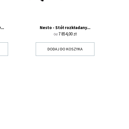
...
Nesto - Stół rozkładany...
Cena
7 854,00 zł
Od
DODAJ DO KOSZYKA
Y