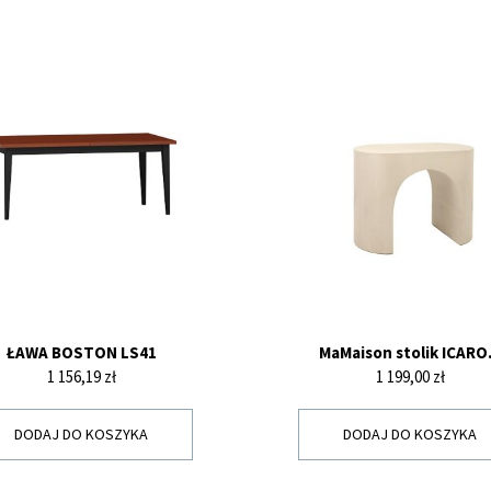
ŁAWA BOSTON LS41
MaMaison stolik ICARO.
Cena
Cena
1 156,19 zł
1 199,00 zł
DODAJ DO KOSZYKA
DODAJ DO KOSZYKA