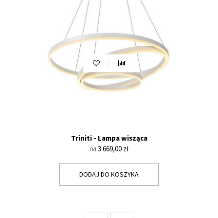
Triniti - Lampa wisząca
Cena
3 669,00 zł
Od
DODAJ DO KOSZYKA