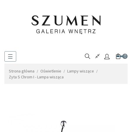
Toggle
☰
0
navigation
Strona główna
Oświetlenie
Lampy wiszące
Zyta S Chrom I - Lampa wisząca