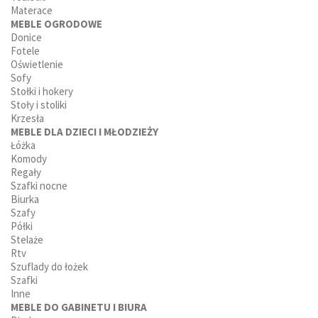
Materace
MEBLE OGRODOWE
Donice
Fotele
Oświetlenie
Sofy
Stołki i hokery
Stoły i stoliki
Krzesła
MEBLE DLA DZIECI I MŁODZIEŻY
Łóżka
Komody
Regały
Szafki nocne
Biurka
Szafy
Półki
Stelaże
Rtv
Szuflady do łożek
Szafki
Inne
MEBLE DO GABINETU I BIURA