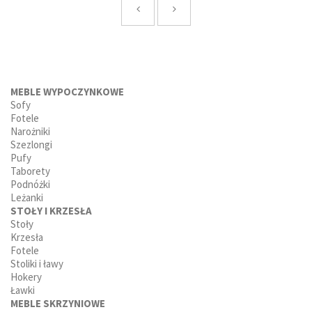
MEBLE WYPOCZYNKOWE
Sofy
Fotele
Narożniki
Szezlongi
Pufy
Taborety
Podnóżki
Leżanki
STOŁY I KRZESŁA
Stoły
Krzesła
Fotele
Stoliki i ławy
Hokery
Ławki
MEBLE SKRZYNIOWE