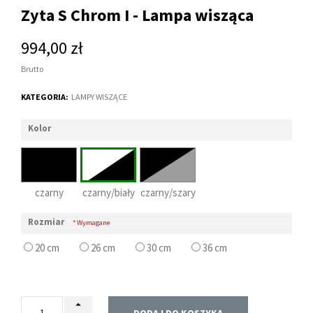
Zyta S Chrom I - Lampa wisząca
994,00 zł
Brutto
KATEGORIA:
LAMPY WISZĄCE
Kolor
czarny
czarny/biały
czarny/szary
Rozmiar
* Wymagane
20 cm
26 cm
30 cm
36 cm