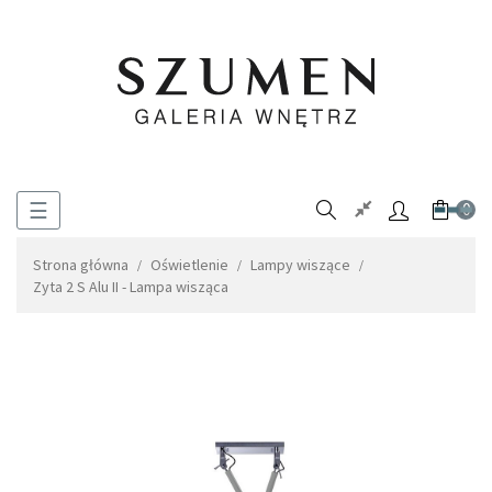
Toggle
☰
0
navigation
Strona główna
Oświetlenie
Lampy wiszące
Zyta 2 S Alu II - Lampa wisząca