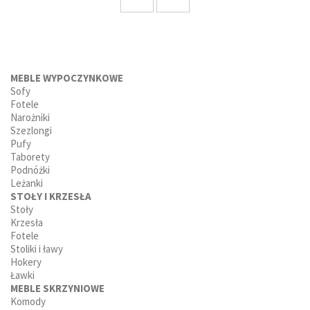
MEBLE WYPOCZYNKOWE
Sofy
Fotele
Narożniki
Szezlongi
Pufy
Taborety
Podnóżki
Leżanki
STOŁY I KRZESŁA
Stoły
Krzesła
Fotele
Stoliki i ławy
Hokery
Ławki
MEBLE SKRZYNIOWE
Komody