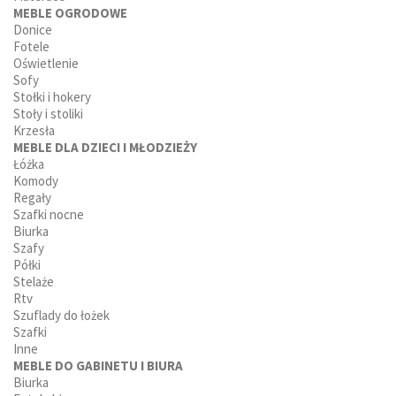
MEBLE OGRODOWE
Donice
Fotele
Oświetlenie
Sofy
Stołki i hokery
Stoły i stoliki
Krzesła
MEBLE DLA DZIECI I MŁODZIEŻY
Łóżka
Komody
Regały
Szafki nocne
Biurka
Szafy
Półki
Stelaże
Rtv
Szuflady do łożek
Szafki
Inne
MEBLE DO GABINETU I BIURA
Biurka