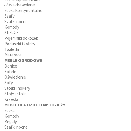
Łóżka drewniane
Łóżka kontynentalne
Szafy
Szafki nocne
Komody
Stelaże
Pojemniki do łóżek
Poduszki i kołdry
Toaletki
Materace
MEBLE OGRODOWE
Donice
Fotele
Oświetlenie
Sofy
Stołki i hokery
Stoły i stoliki
Krzesła
MEBLE DLA DZIECI I MŁODZIEŻY
Łóżka
Komody
Regały
Szafki nocne