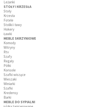
Leżanki
STOŁY I KRZESŁA
Stoły
Krzesła
Fotele
Stoliki i ławy
Hokery
Ławki
MEBLE SKRZYNIOWE
Komody
Witryny
Rtv
Szafy
Regały
Półki
Konsole
Szafki wiszące
Wieszaki
Winiarki
Szafki
Kredensy
Barki
MEBLE DO SYPIALNI
Łóżka tapicerowane