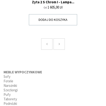
Zyta 2 S Chrom I - Lampa...
Cena
1 605,00 zł
Od
DODAJ DO KOSZYKA
MEBLE WYPOCZYNKOWE
Sofy
Fotele
Narożniki
Szezlongi
Pufy
Taborety
Podnóżki