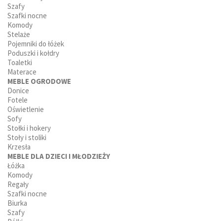
Szafy
Szafki nocne
Komody
Stelaże
Pojemniki do łóżek
Poduszki i kołdry
Toaletki
Materace
MEBLE OGRODOWE
Donice
Fotele
Oświetlenie
Sofy
Stołki i hokery
Stoły i stoliki
Krzesła
MEBLE DLA DZIECI I MŁODZIEŻY
Łóżka
Komody
Regały
Szafki nocne
Biurka
Szafy