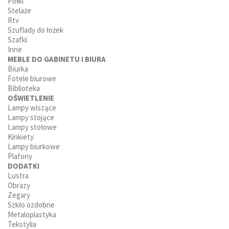
Półki
Stelaże
Rtv
Szuflady do łożek
Szafki
Inne
MEBLE DO GABINETU I BIURA
Biurka
Fotele biurowe
Biblioteka
OŚWIETLENIE
Lampy wiszące
Lampy stojące
Lampy stołowe
Kinkiety
Lampy biurkowe
Plafony
DODATKI
Lustra
Obrazy
Zegary
Szkło ozdobne
Metaloplastyka
Tekstylia