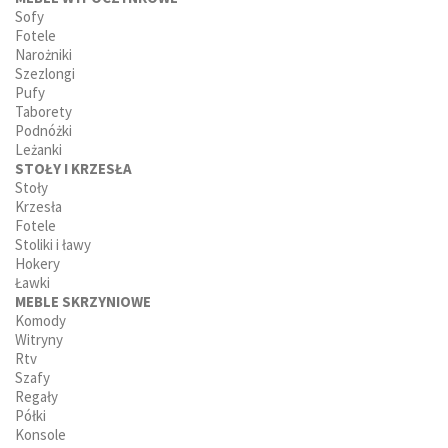
Sofy
Fotele
Narożniki
Szezlongi
Pufy
Taborety
Podnóżki
Leżanki
STOŁY I KRZESŁA
Stoły
Krzesła
Fotele
Stoliki i ławy
Hokery
Ławki
MEBLE SKRZYNIOWE
Komody
Witryny
Rtv
Szafy
Regały
Półki
Konsole