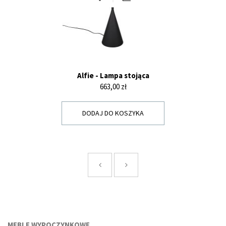
Alfie - Lampa stojąca
Cena
663,00 zł
DODAJ DO KOSZYKA
MEBLE WYPOCZYNKOWE