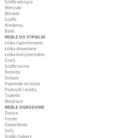
Szafki wiszące
Wieszaki
Winiarki
Szafki
Kredensy
Barki
MEBLE DO SYPIALNI
Łóżka tapicerowane
Łóżka drewniane
Łóżka kontynentalne
Szafy
Szafki nocne
Komody
Stelaże
Pojemniki do łóżek
Poduszki i kołdry
Toaletki
Materace
MEBLE OGRODOWE
Donice
Fotele
Oświetlenie
Sofy
Stołki i hokery