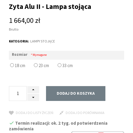
Zyta Alu II - Lampa stojąca
1 664,00 zł
Brutto
KATEGORIA:
LAMPY STOJĄCE
Rozmiar
* Wymagane
18 cm
23 cm
33 cm
DODAJ DO KOSZYKA
DODAJ DO LISTY ŻYCZEŃ
DODAJ DO PORÓWNANIA
Termin realizacji: ok. 2 tyg. od potwierdzenia
zamówienia