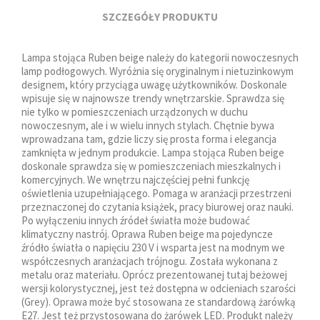
SZCZEGÓŁY PRODUKTU
Lampa stojąca Ruben beige należy do kategorii nowoczesnych
lamp podłogowych. Wyróżnia się oryginalnym i nietuzinkowym
designem, który przyciąga uwagę użytkowników. Doskonale
wpisuje się w najnowsze trendy wnętrzarskie. Sprawdza się
nie tylko w pomieszczeniach urządzonych w duchu
nowoczesnym, ale i w wielu innych stylach. Chętnie bywa
wprowadzana tam, gdzie liczy się prosta forma i elegancja
zamknięta w jednym produkcie. Lampa stojąca Ruben beige
doskonale sprawdza się w pomieszczeniach mieszkalnych i
komercyjnych. We wnętrzu najczęściej pełni funkcję
oświetlenia uzupełniającego. Pomaga w aranżacji przestrzeni
przeznaczonej do czytania książek, pracy biurowej oraz nauki.
Po wyłączeniu innych źródeł światła może budować
klimatyczny nastrój. Oprawa Ruben beige ma pojedyncze
źródło światła o napięciu 230 V i wsparta jest na modnym we
współczesnych aranżacjach trójnogu. Została wykonana z
metalu oraz materiału. Oprócz prezentowanej tutaj beżowej
wersji kolorystycznej, jest też dostępna w odcieniach szarości
(Grey). Oprawa może być stosowana ze standardową żarówką
E27. Jest też przystosowana do żarówek LED. Produkt należy