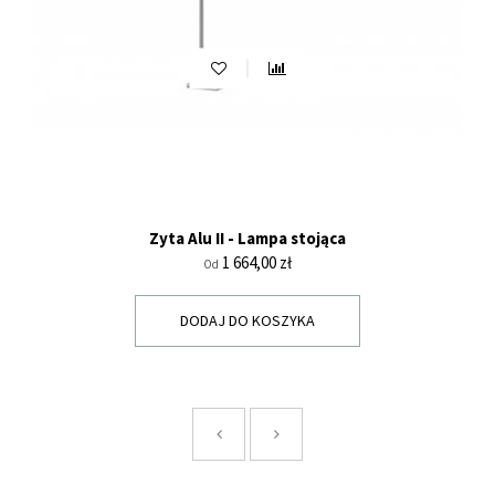
Zyta Alu II - Lampa stojąca
Cena
1 664,00 zł
Od
DODAJ DO KOSZYKA