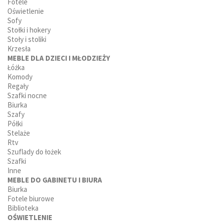
Fotele
Oświetlenie
Sofy
Stołki i hokery
Stoły i stoliki
Krzesła
MEBLE DLA DZIECI I MŁODZIEŻY
Łóżka
Komody
Regały
Szafki nocne
Biurka
Szafy
Półki
Stelaże
Rtv
Szuflady do łożek
Szafki
Inne
MEBLE DO GABINETU I BIURA
Biurka
Fotele biurowe
Biblioteka
OŚWIETLENIE