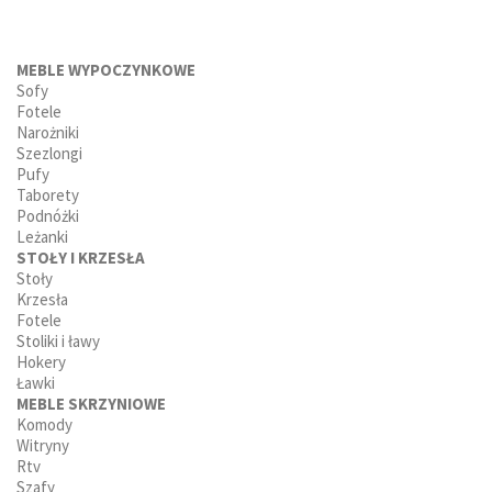
MEBLE WYPOCZYNKOWE
Sofy
Fotele
Narożniki
Szezlongi
Pufy
Taborety
Podnóżki
Leżanki
STOŁY I KRZESŁA
Stoły
Krzesła
Fotele
Stoliki i ławy
Hokery
Ławki
MEBLE SKRZYNIOWE
Komody
Witryny
Rtv
Szafy