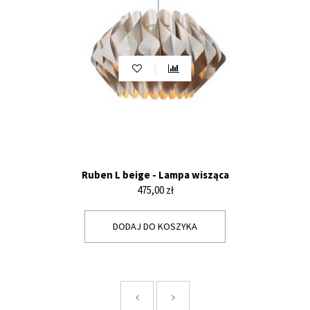
Ruben L beige - Lampa wisząca
Cena
475,00 zł
DODAJ DO KOSZYKA