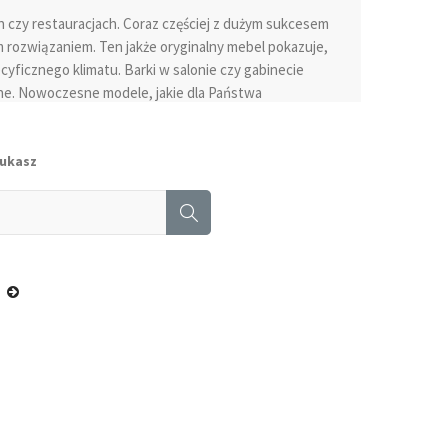
 czy restauracjach. Coraz częściej z dużym sukcesem
 rozwiązaniem. Ten jakże oryginalny mebel pokazuje,
yficznego klimatu. Barki w salonie czy gabinecie
ne. Nowoczesne modele, jakie dla Państwa
lności. Domowy barek na alkohol powinien podkreślić
ństwo w naszym sklepie, właśnie takie są. Dalekie od
butelki z trunkami. Wyglądem przypominające pojemne
zukasz
nkcji. Niewątpliwie barek może stać się atrakcyjnym
gli wykorzystać w pełni bogactwo i zawartość tego
onalność, gdyż ona stanowi istotną rolę tego mebla,
 – użytecznych, wyróżniać się designem, który z
bierając barek warto również zwrócić uwagę na jego
ością i starannością wykonania. Dostępne warianty