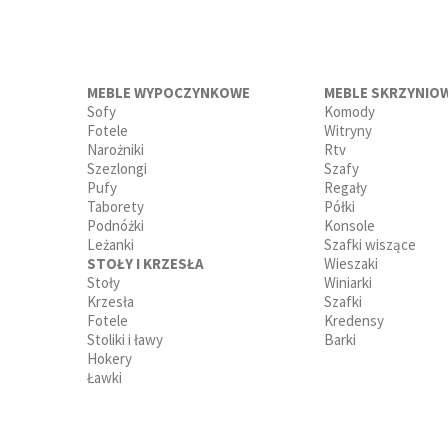
MEBLE WYPOCZYNKOWE
MEBLE SKRZYNIO
Sofy
Komody
Fotele
Witryny
Narożniki
Rtv
Szezlongi
Szafy
Pufy
Regały
Taborety
Półki
Podnóżki
Konsole
Leżanki
Szafki wiszące
STOŁY I KRZESŁA
Wieszaki
Stoły
Winiarki
Krzesła
Szafki
Fotele
Kredensy
Stoliki i ławy
Barki
Hokery
Ławki