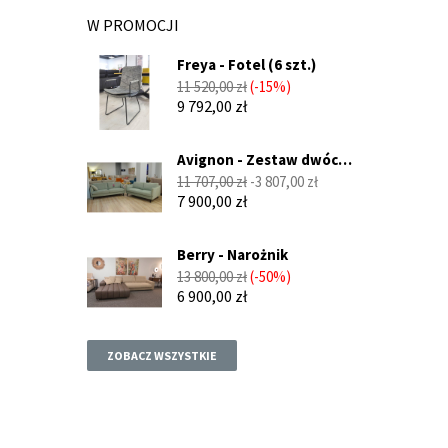
W PROMOCJI
Freya - Fotel (6 szt.)
Cena
Cena
11 520,00 zł
-15%
podstawowa
9 792,00 zł
Avignon - Zestaw dwóch
sof...
Cena
Cena
11 707,00 zł
-3 807,00 zł
podstawowa
7 900,00 zł
Berry - Narożnik
Cena
Cena
13 800,00 zł
-50%
podstawowa
6 900,00 zł
ZOBACZ WSZYSTKIE