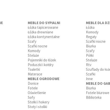
WE
MEBLE DO SYPIALNI
MEBLE DLA DZI
Łóżka tapicerowane
Łóżka
Łóżka drewniane
Komody
Łóżka kontynentalne
Regały
Szafy
Szafki nocne
Szafki nocne
Biurka
Komody
Szafy
Stelaże
Półki
Pojemniki do łóżek
Stelaże
Poduszki i kołdry
Rtv
Toaletki
Szuflady do łoż
Materace
Szafki
MEBLE OGRODOWE
Inne
Donice
MEBLE DO GAB
Fotele
Biurka
Oświetlenie
Fotele biurowe
Sofy
Biblioteka
Stołki i hokery
Stoły i stoliki