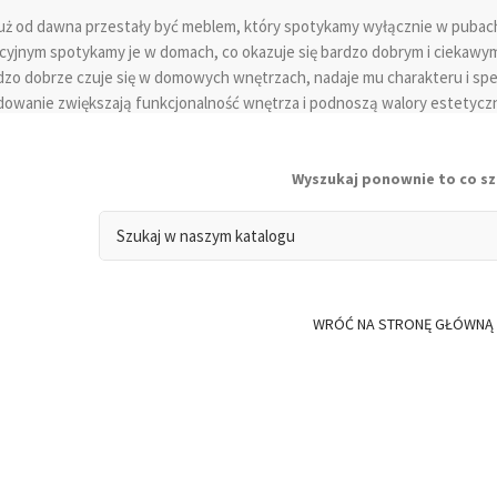
już od dawna przestały być meblem, który spotykamy wyłącznie w pubach
cyjnym spotykamy je w domach, co okazuje się bardzo dobrym i ciekawym
dzo dobrze czuje się w domowych wnętrzach, nadaje mu charakteru i spec
owanie zwiększają funkcjonalność wnętrza i podnoszą walory estetycz
tujemy, zachwycają wspomnianą estetyką i wysokim stopniem funkcjona
j i uwypuklić charakter wnętrza. Nowoczesne barki, jakie znajdziecie Pa
yjnych barków, które możemy spotkać w pubach, dyskretnie eksponują 
Wyszukaj ponownie to co s
barowe z ukrytym miejscem na akcesoria i kieliszki, mogą pełnić wiele fu
iem do strefy wypoczynku w salonie, gdzie po ciężkim dniu będziemy mo
 Wybierając barek do wnętrza na pierwszym miejscu stawiamy jego funkcj
 czy to nie za mało? Barek na alkohol po winie prócz walorów praktyczno
cią pozwoli wkomponować go w wystrój wnętrza, jaki panuje u domu. Wy
WRÓĆ NA STRONĘ GŁÓWNĄ
ty, aby nie przytłoczył wnętrza lub w nim „nie zginął”.
jakie czekają na Państwa w naszym sklepie wyróżniają się doskonałą jak
lą na wybór odpowiedniego modelu preferowanego we wnętrzu.