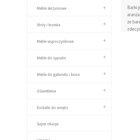
Barki 
Meble skrzyniowe
aranża
że bar
Stoły i krzesła
zdecyd
prezen
Meble wypoczynkowe
wystró
tradyc
szafy 
Meble do sypialni
dodatk
mebla.
Meble do gabinetu i biura
jednak
łatwoś
Oświetlenie
gabary
Meble 
Dodatki do wnętrz
pozwo
Super okazje