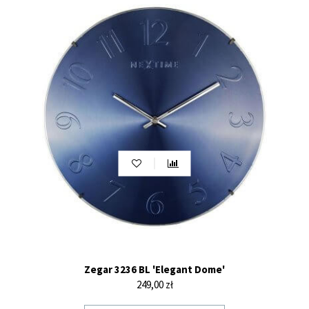
Zegar 3236 BL 'Elegant Dome'
Cena
249,00 zł