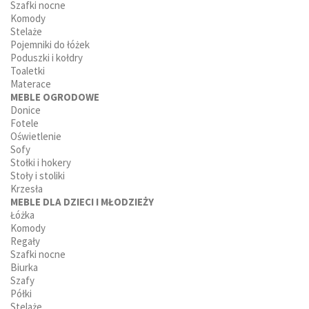
Szafki nocne
Komody
Stelaże
Pojemniki do łóżek
Poduszki i kołdry
Toaletki
Materace
MEBLE OGRODOWE
Donice
Fotele
Oświetlenie
Sofy
Stołki i hokery
Stoły i stoliki
Krzesła
MEBLE DLA DZIECI I MŁODZIEŻY
Łóżka
Komody
Regały
Szafki nocne
Biurka
Szafy
Półki
Stelaże