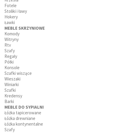
Fotele
Stoliki i ławy
Hokery
Ławki
MEBLE SKRZYNIOWE
Komody
Witryny
Rtv
Szafy
Regały
Półki
Konsole
Szafki wiszące
Wieszaki
Winiarki
Szafki
Kredensy
Barki
MEBLE DO SYPIALNI
Łóżka tapicerowane
Łóżka drewniane
Łóżka kontynentalne
Szafy