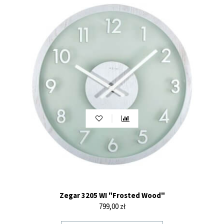
Zegar 3205 WI "Frosted Wood"
Cena
799,00 zł