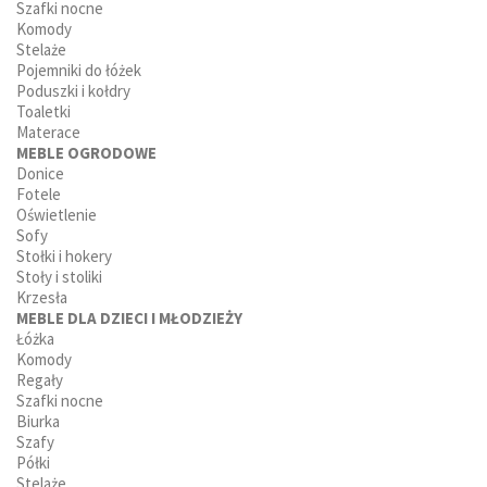
Szafki nocne
Komody
Stelaże
Pojemniki do łóżek
Poduszki i kołdry
Toaletki
Materace
MEBLE OGRODOWE
Donice
Fotele
Oświetlenie
Sofy
Stołki i hokery
Stoły i stoliki
Krzesła
MEBLE DLA DZIECI I MŁODZIEŻY
Łóżka
Komody
Regały
Szafki nocne
Biurka
Szafy
Półki
Stelaże