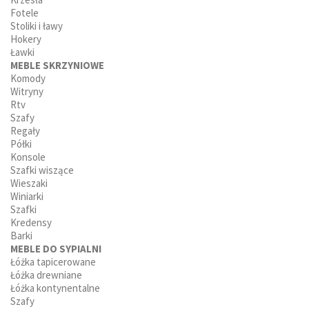
Fotele
Stoliki i ławy
Hokery
Ławki
MEBLE SKRZYNIOWE
Komody
Witryny
Rtv
Szafy
Regały
Półki
Konsole
Szafki wiszące
Wieszaki
Winiarki
Szafki
Kredensy
Barki
MEBLE DO SYPIALNI
Łóżka tapicerowane
Łóżka drewniane
Łóżka kontynentalne
Szafy