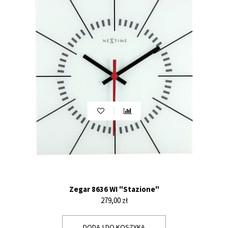
Zegar 8636 WI "Stazione"
Cena
279,00 zł
DODAJ DO KOSZYKA