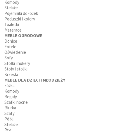
Komody
Stelaże
Pojemniki do łóżek
Poduszki i kołdry
Toaletki
Materace
MEBLE OGRODOWE
Donice
Fotele
Oświetlenie
Sofy
Stołki i hokery
Stoły i stoliki
Krzesła
MEBLE DLA DZIECI I MŁODZIEŻY
Łóżka
Komody
Regały
Szafki nocne
Biurka
Szafy
Półki
Stelaże
Rtv