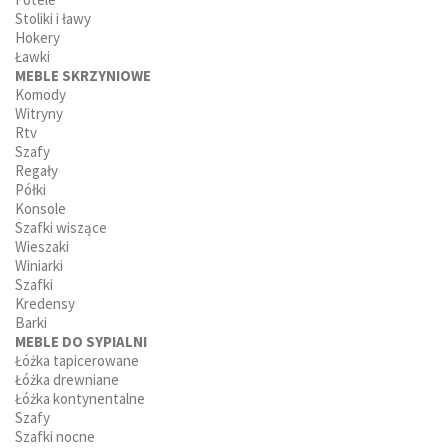
Stoliki i ławy
Hokery
Ławki
MEBLE SKRZYNIOWE
Komody
Witryny
Rtv
Szafy
Regały
Półki
Konsole
Szafki wiszące
Wieszaki
Winiarki
Szafki
Kredensy
Barki
MEBLE DO SYPIALNI
Łóżka tapicerowane
Łóżka drewniane
Łóżka kontynentalne
Szafy
Szafki nocne