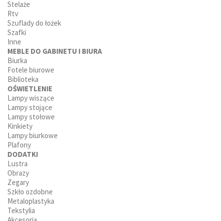
Stelaże
Rtv
Szuflady do łożek
Szafki
Inne
MEBLE DO GABINETU I BIURA
Biurka
Fotele biurowe
Biblioteka
OŚWIETLENIE
Lampy wiszące
Lampy stojące
Lampy stołowe
Kinkiety
Lampy biurkowe
Plafony
DODATKI
Lustra
Obrazy
Zegary
Szkło ozdobne
Metaloplastyka
Tekstylia
Akcesoria