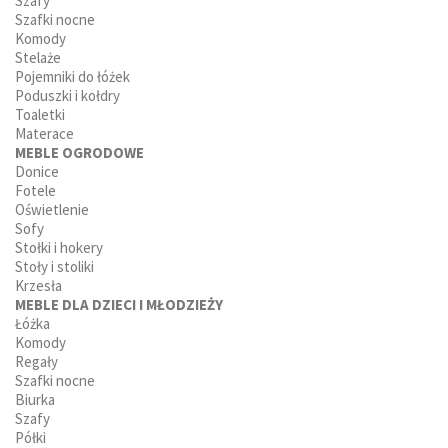
Szafy
Szafki nocne
Komody
Stelaże
Pojemniki do łóżek
Poduszki i kołdry
Toaletki
Materace
MEBLE OGRODOWE
Donice
Fotele
Oświetlenie
Sofy
Stołki i hokery
Stoły i stoliki
Krzesła
MEBLE DLA DZIECI I MŁODZIEŻY
Łóżka
Komody
Regały
Szafki nocne
Biurka
Szafy
Półki