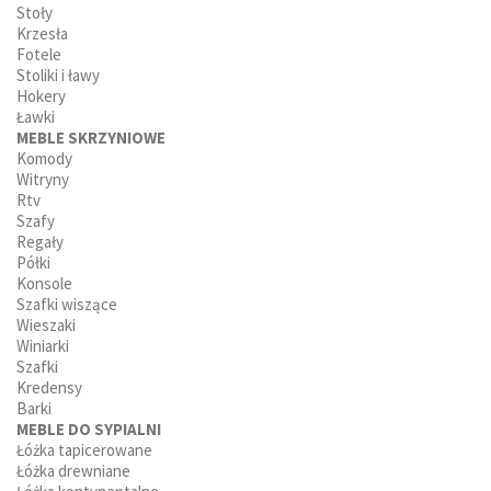
Stoły
Krzesła
Fotele
Stoliki i ławy
Hokery
Ławki
MEBLE SKRZYNIOWE
Komody
Witryny
Rtv
Szafy
Regały
Półki
Konsole
Szafki wiszące
Wieszaki
Winiarki
Szafki
Kredensy
Barki
MEBLE DO SYPIALNI
Łóżka tapicerowane
Łóżka drewniane