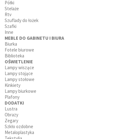
Półki
Stelaże
Rtv
Szuflady do łożek
Szafki
Inne
MEBLE DO GABINETU I BIURA
Biurka
Fotele biurowe
Biblioteka
OŚWIETLENIE
Lampy wiszące
Lampy stojące
Lampy stołowe
Kinkiety
Lampy biurkowe
Plafony
DODATKI
Lustra
Obrazy
Zegary
Szkło ozdobne
Metaloplastyka
Tekstylia