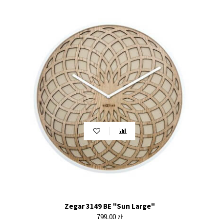
Zegar 3149 BE "Sun Large"
Cena
799,00 zł