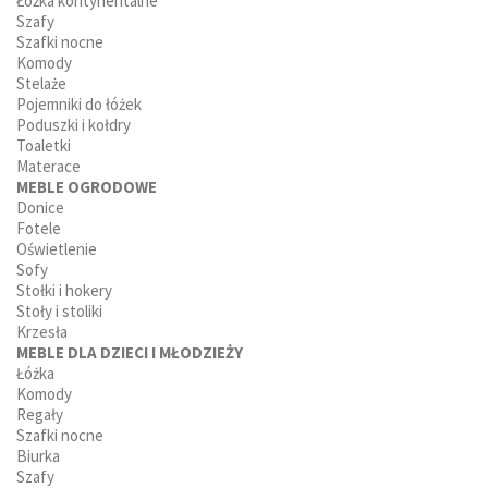
Łóżka kontynentalne
Szafy
Szafki nocne
Komody
Stelaże
Pojemniki do łóżek
Poduszki i kołdry
Toaletki
Materace
MEBLE OGRODOWE
Donice
Fotele
Oświetlenie
Sofy
Stołki i hokery
Stoły i stoliki
Krzesła
MEBLE DLA DZIECI I MŁODZIEŻY
Łóżka
Komody
Regały
Szafki nocne
Biurka
Szafy