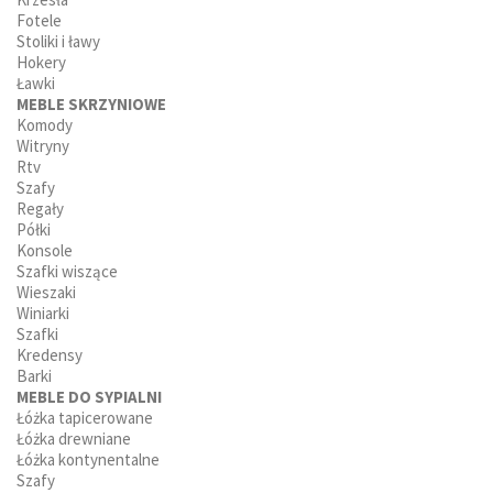
Fotele
Stoliki i ławy
Hokery
Ławki
MEBLE SKRZYNIOWE
Komody
Witryny
Rtv
Szafy
Regały
Półki
Konsole
Szafki wiszące
Wieszaki
Winiarki
Szafki
Kredensy
Barki
MEBLE DO SYPIALNI
Łóżka tapicerowane
Łóżka drewniane
Łóżka kontynentalne
Szafy