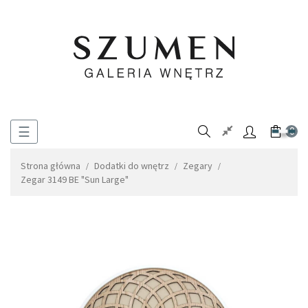
Toggle
☰
0
navigation
Strona główna
Dodatki do wnętrz
Zegary
Zegar 3149 BE "Sun Large"