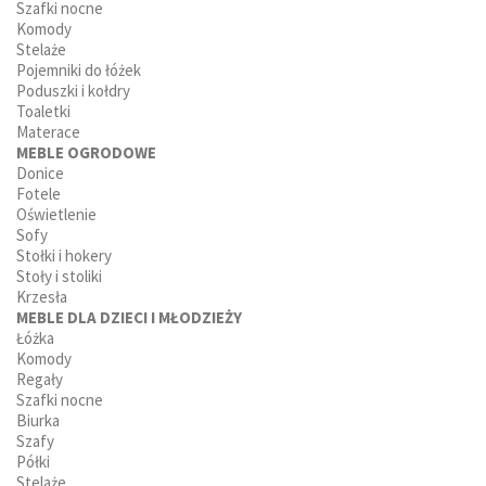
Szafki nocne
Komody
Stelaże
Pojemniki do łóżek
Poduszki i kołdry
Toaletki
Materace
MEBLE OGRODOWE
Donice
Fotele
Oświetlenie
Sofy
Stołki i hokery
Stoły i stoliki
Krzesła
MEBLE DLA DZIECI I MŁODZIEŻY
Łóżka
Komody
Regały
Szafki nocne
Biurka
Szafy
Półki
Stelaże