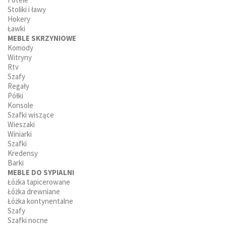
Stoliki i ławy
Hokery
Ławki
MEBLE SKRZYNIOWE
Komody
Witryny
Rtv
Szafy
Regały
Półki
Konsole
Szafki wiszące
Wieszaki
Winiarki
Szafki
Kredensy
Barki
MEBLE DO SYPIALNI
Łóżka tapicerowane
Łóżka drewniane
Łóżka kontynentalne
Szafy
Szafki nocne