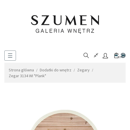
Toggle
☰
0
navigation
Strona główna
Dodatki do wnętrz
Zegary
Zegar 3134 WI "Plank"