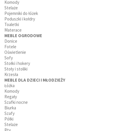
Komody
Stelaże
Pojemniki do łóżek
Poduszki i kołdry
Toaletki
Materace
MEBLE OGRODOWE
Donice
Fotele
Oświetlenie
Sofy
Stołki i hokery
Stoły i stoliki
Krzesła
MEBLE DLA DZIECI I MŁODZIEŻY
Łóżka
Komody
Regały
Szafki nocne
Biurka
Szafy
Półki
Stelaże
Rtv