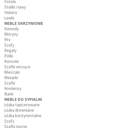
Fotele
Stoliki i ławy
Hokery
Ławki
MEBLE SKRZYNIOWE
Komody
Witryny
Rtv
Szafy
Regały
Półki
Konsole
Szafki wiszące
Wieszaki
Winiarki
Szafki
Kredensy
Barki
MEBLE DO SYPIALNI
Łóżka tapicerowane
Łóżka drewniane
Łóżka kontynentalne
Szafy
Szafki nocne