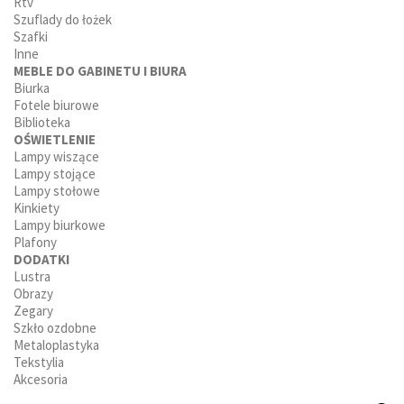
Rtv
Szuflady do łożek
Szafki
Inne
MEBLE DO GABINETU I BIURA
Biurka
Fotele biurowe
Biblioteka
OŚWIETLENIE
Lampy wiszące
Lampy stojące
Lampy stołowe
Kinkiety
Lampy biurkowe
Plafony
DODATKI
Lustra
Obrazy
Zegary
Szkło ozdobne
Metaloplastyka
Tekstylia
Akcesoria