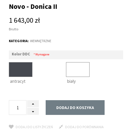
Novo - Donica II
1 643,00 zł
Brutto
KATEGORIA:
WEWNĘTRZNE
Kolor DDC
* Wymagane
antracyt
biały
DODAJ DO KOSZYKA
DODAJ DO LISTY ŻYCZEŃ
DODAJ DO PORÓWNANIA