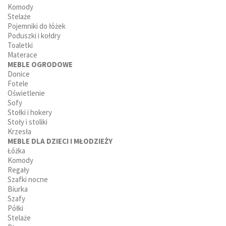
Komody
Stelaże
Pojemniki do łóżek
Poduszki i kołdry
Toaletki
Materace
MEBLE OGRODOWE
Donice
Fotele
Oświetlenie
Sofy
Stołki i hokery
Stoły i stoliki
Krzesła
MEBLE DLA DZIECI I MŁODZIEŻY
Łóżka
Komody
Regały
Szafki nocne
Biurka
Szafy
Półki
Stelaże