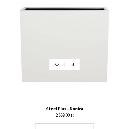
Steel Plus - Donica
Cena
2 669,00 zł