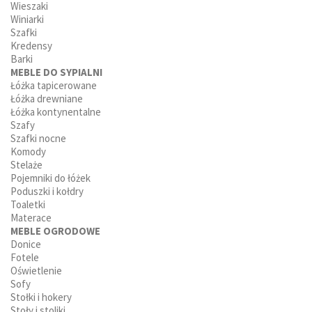
Wieszaki
Winiarki
Szafki
Kredensy
Barki
MEBLE DO SYPIALNI
Łóżka tapicerowane
Łóżka drewniane
Łóżka kontynentalne
Szafy
Szafki nocne
Komody
Stelaże
Pojemniki do łóżek
Poduszki i kołdry
Toaletki
Materace
MEBLE OGRODOWE
Donice
Fotele
Oświetlenie
Sofy
Stołki i hokery
Stoły i stoliki