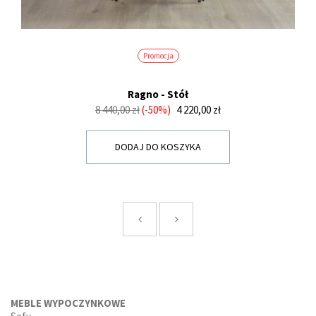
Promocja
Ragno - Stół
Cena
Cena
8 440,00 zł
-50%
4 220,00 zł
podstawowa
DODAJ DO KOSZYKA
MEBLE WYPOCZYNKOWE