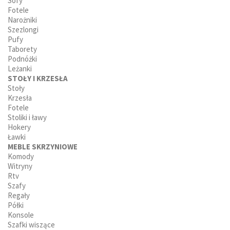
Sofy
Fotele
Narożniki
Szezlongi
Pufy
Taborety
Podnóżki
Leżanki
STOŁY I KRZESŁA
Stoły
Krzesła
Fotele
Stoliki i ławy
Hokery
Ławki
MEBLE SKRZYNIOWE
Komody
Witryny
Rtv
Szafy
Regały
Półki
Konsole
Szafki wiszące