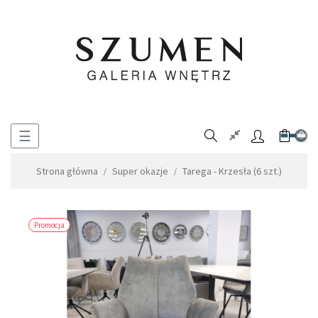
Toggle
☰
0
navigation
Strona główna
Super okazje
Tarega - Krzesła (6 szt.)
Promocja