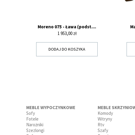
Moreno 075 - Ława (podst....
Ma
Cena
1 953,00 zł
DODAJ DO KOSZYKA
MEBLE WYPOCZYNKOWE
MEBLE SKRZYNIO
Sofy
Komody
Fotele
Witryny
Narożniki
Rtv
Szezlongi
Szafy