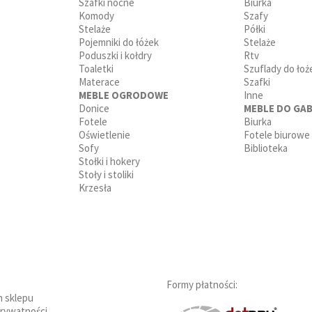
Szafki nocne
Biurka
Komody
Szafy
Stelaże
Półki
Pojemniki do łóżek
Stelaże
Poduszki i kołdry
Rtv
Toaletki
Szuflady do łoż
Materace
Szafki
MEBLE OGRODOWE
Inne
Donice
MEBLE DO GAB
Fotele
Biurka
Oświetlenie
Fotele biurowe
Sofy
Biblioteka
Stołki i hokery
Stoły i stoliki
Krzesła
Formy płatności:
n sklepu
prywatności