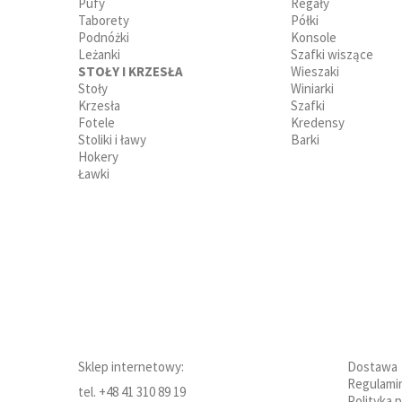
Pufy
Regały
Taborety
Półki
Podnóżki
Konsole
Leżanki
Szafki wiszące
STOŁY I KRZESŁA
Wieszaki
Stoły
Winiarki
Krzesła
Szafki
Fotele
Kredensy
Stoliki i ławy
Barki
Hokery
Ławki
Sklep internetowy:
Dostawa
Regulami
tel. +48 41 310 89 19
Polityka 