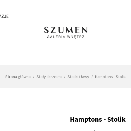
AZJE
Strona główna
Stoły i krzesła
Stoliki i ławy
Hamptons - Stolik
Hamptons - Stolik