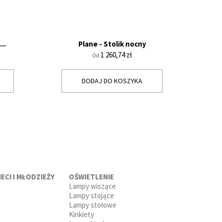
..
Plane - Stolik nocny
Cena
1 260,74 zł
Od
DODAJ DO KOSZYKA
ECI I MŁODZIEŻY
OŚWIETLENIE
Lampy wiszące
Lampy stojące
Lampy stołowe
Kinkiety