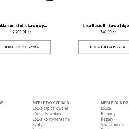
Maison stolik kawowy...
Lisa Basic II - Ława (dąb.
Cena
Cena
2 299,01 zł
340,00 zł
DODAJ DO KOSZYKA
DODAJ DO KOSZYKA
WE
MEBLE DO SYPIALNI
MEBLE DLA DZI
Łóżka tapicerowane
Łóżka
Łóżka drewniane
Komody
Łóżka kontynentalne
Regały
Szafy
Szafki nocne