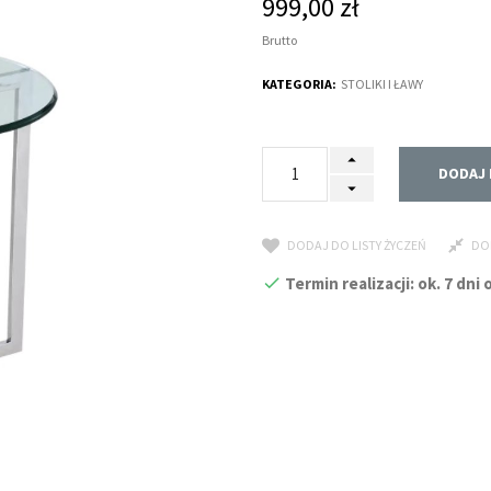
999,00 zł
Brutto
KATEGORIA:
STOLIKI I ŁAWY
DODAJ 
DODAJ DO LISTY ŻYCZEŃ
DO
Termin realizacji: ok. 7 dn