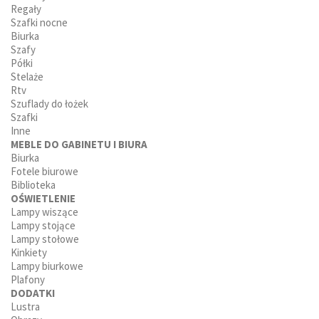
Regały
sklepie internetowym znajdziesz
duży wybór kanap i sof
Szafki nocne
z funkcją spania
, w tym sof dwuosobowych i kanap
Biurka
dwuosobowych z pojemnikiem na pościel. Nasze
Szafy
Półki
rozkładane sofy z funkcją spania to nie tylko wygodne i
Stelaże
piękne meble, ale także praktyczne, dzięki schowkom na
Rtv
pościel. Możesz wybrać spośród różnych modeli, w tym
Szuflady do łożek
modnych kanap, które staną się centralnym punktem
Szafki
przestrzeni do relaksu w Twoim domu. Poszukujesz
Inne
MEBLE DO GABINETU I BIURA
innych
mebli wypoczynkowych
, sprawdź w naszej
Biurka
głównej kategorii produktów.
Fotele biurowe
Sofy z funkcja spania wygodne od
Biblioteka
OŚWIETLENIE
Szumen
Lampy wiszące
Lampy stojące
Sofy z funkcją spania od Szumen
to doskonałe
Lampy stołowe
rozwiązanie do każdego pokoju mieszkalnego,
Kinkiety
młodzieżowego czy też dla Twoich gości. Narożnik, m.in.
Lampy biurkowe
z wygodnym łóżkiem, będzie idealnym miejscem do
Plafony
nocnego wypoczynku oraz relaksu w domowym zaciszu.
DODATKI
Lustra
Zapraszamy do zapoznania się z ofertą sof z funkcją