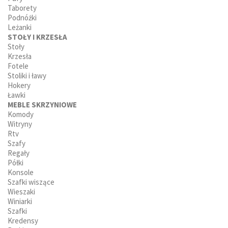
Taborety
praktyczna opcja pozwala zaoszczędzić miejsce w
Podnóżki
pomieszczeniu, szczególnie w mniejszych mieszkaniach
Leżanki
lub pokojach gościnnych. Dzięki zastosowaniu wysokiej
STOŁY I KRZESŁA
jakości materiałów oraz nowoczesnych mechanizmów,
Stoły
sofy rozkładane gwarantują komfortowy sen i
Krzesła
Fotele
odpoczynek zarówno dla użytkowników, jak i ich gości.
Stoliki i ławy
Bez wątpienia będą stanowić niezastąpione
Hokery
rozwiązanie dla tych, którzy cenią sobie
Ławki
funkcjonalność, estetykę oraz wygodę w jednym meblu.
MEBLE SKRZYNIOWE
Sofy rozkładane dostępne są w różnorodnych
Komody
Witryny
designach i kolorach, co pozwala dopasować je do
Rtv
każdego wnętrza, niezależnie od jego stylu czy aranżacji.
Szafy
Sprawdź wszystkie
sofy
w naszym sklepie.
Regały
Półki
Nowoczesne kanapy z funkcją spania
Konsole
Nowoczesne
Kanapy z funkcją spania
są idealnym
Szafki wiszące
Wieszaki
rozwiązaniem dla tych, którzy potrzebują dodatkowego
Winiarki
miejsca do spania w salonie. W naszej ofercie znajdziesz
Szafki
kanapy rozkładane
w różnych rozmiarach, od
Kredensy