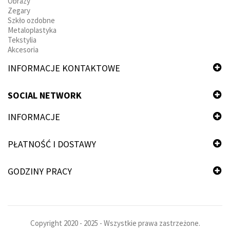
Obrazy
spania od Szumen
, gdzie możesz wybierać spośród
Zegary
różnych stylów, tkanin obiciowych oraz praktycznych
Szkło ozdobne
rozwiązań. Każdy centymetr tapicerki jest starannie
Metaloplastyka
wykonany, aby ożywić Twój pokój dzienny czy
Tekstylia
Akcesoria
młodzieżowy. Koniecznie
wybierz sofę z funkcją spania
od Szumen, którą z łatwością dopasujesz do każdego
INFORMACJE KONTAKTOWE
pokoju, a także zapewnij swoim gościom wygodę i
podparcie podczas nocnego odpoczynku.
SOCIAL NETWORK
INFORMACJE
PŁATNOŚĆ I DOSTAWY
GODZINY PRACY
Copyright 2020 - 2025 - Wszystkie prawa zastrzeżone.