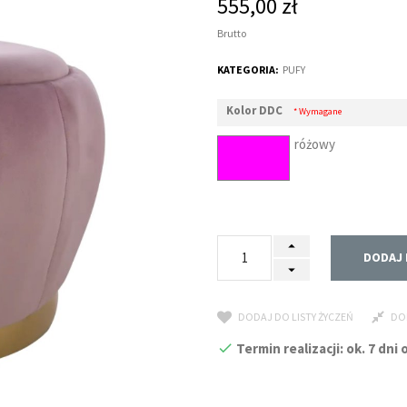
555,00 zł
Brutto
KATEGORIA:
PUFY
Kolor DDC
* Wymagane
różowy
DODAJ 
DODAJ DO LISTY ŻYCZEŃ
DO
Termin realizacji: ok. 7 dn