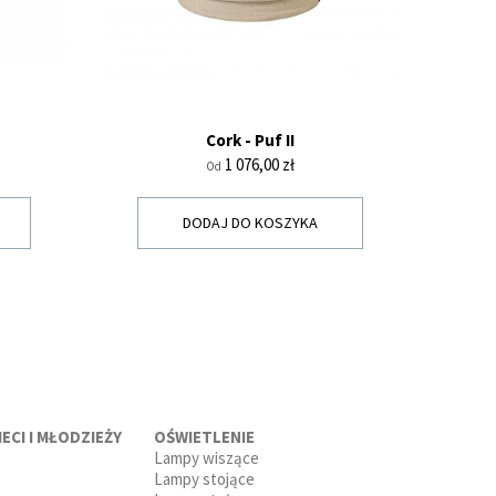
Cork - Puf II
Cena
1 076,00 zł
Od
DODAJ DO KOSZYKA
ECI I MŁODZIEŻY
OŚWIETLENIE
Lampy wiszące
Lampy stojące