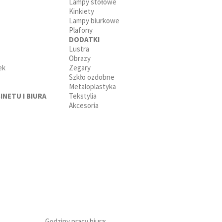
Lampy stołowe
Kinkiety
Lampy biurkowe
Plafony
DODATKI
Lustra
Obrazy
ek
Zegary
Szkło ozdobne
Metaloplastyka
INETU I BIURA
Tekstylia
Akcesoria
Godziny pracy biura: