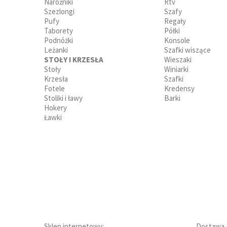
Narożniki
Rtv
Szezlongi
Szafy
Pufy
Regały
Taborety
Półki
Podnóżki
Konsole
Leżanki
Szafki wiszące
STOŁY I KRZESŁA
Wieszaki
Stoły
Winiarki
Krzesła
Szafki
Fotele
Kredensy
Stoliki i ławy
Barki
Hokery
Ławki
Sklep internetowy:
Dostawa