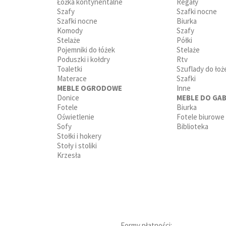
Łóżka kontynentalne
Regały
Szafy
Szafki nocne
Szafki nocne
Biurka
Komody
Szafy
Stelaże
Półki
Pojemniki do łóżek
Stelaże
Poduszki i kołdry
Rtv
Toaletki
Szuflady do łoż
Materace
Szafki
MEBLE OGRODOWE
Inne
Donice
MEBLE DO GAB
Fotele
Biurka
Oświetlenie
Fotele biurowe
Sofy
Biblioteka
Stołki i hokery
Stoły i stoliki
Krzesła
Formy płatności: