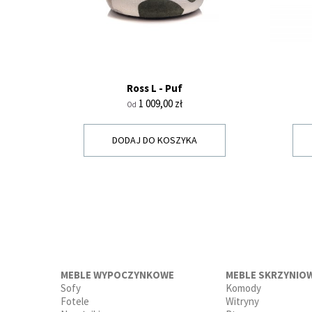
Ross L - Puf
Cena
1 009,00 zł
Od
DODAJ DO KOSZYKA
MEBLE WYPOCZYNKOWE
MEBLE SKRZYNIO
Sofy
Komody
Fotele
Witryny