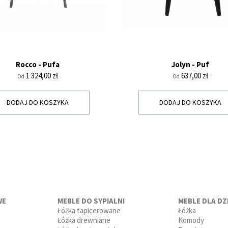
Rocco - Pufa
Jolyn - Puf
Cena
Cena
1 324,00 zł
637,00 zł
Od
Od
DODAJ DO KOSZYKA
DODAJ DO KOSZYKA
WE
MEBLE DO SYPIALNI
MEBLE DLA DZI
Łóżka tapicerowane
Łóżka
Łóżka drewniane
Komody