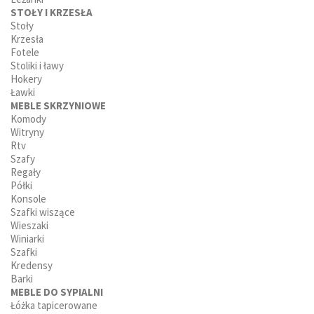
STOŁY I KRZESŁA
Stoły
Krzesła
Fotele
Stoliki i ławy
Hokery
Ławki
MEBLE SKRZYNIOWE
Komody
Witryny
Rtv
Szafy
Regały
Półki
Konsole
Szafki wiszące
Wieszaki
Winiarki
Szafki
Kredensy
Barki
MEBLE DO SYPIALNI
Łóżka tapicerowane