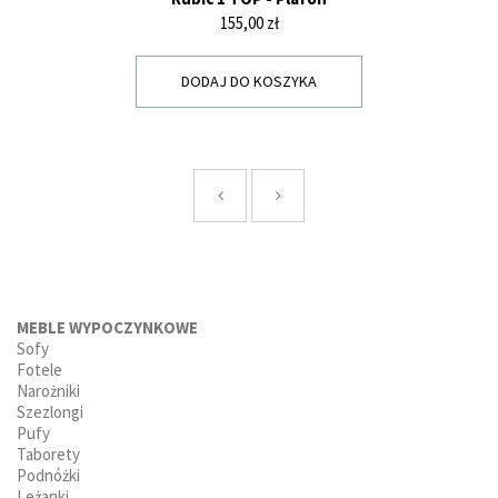
Cena
155,00 zł
DODAJ DO KOSZYKA
MEBLE WYPOCZYNKOWE
Sofy
Fotele
Narożniki
Szezlongi
Pufy
Taborety
Podnóżki
Leżanki