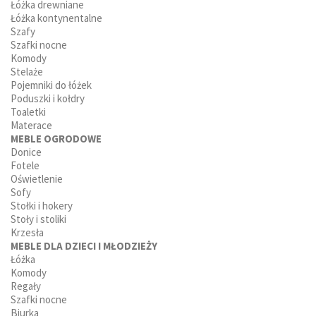
Łóżka drewniane
Łóżka kontynentalne
Szafy
Szafki nocne
Komody
Stelaże
Pojemniki do łóżek
Poduszki i kołdry
Toaletki
Materace
MEBLE OGRODOWE
Donice
Fotele
Oświetlenie
Sofy
Stołki i hokery
Stoły i stoliki
Krzesła
MEBLE DLA DZIECI I MŁODZIEŻY
Łóżka
Komody
Regały
Szafki nocne
Biurka