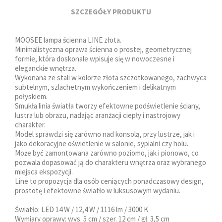
SZCZEGÓŁY PRODUKTU
MOOSEE lampa ścienna LINE złota.
Minimalistyczna oprawa ścienna o prostej, geometrycznej
formie, która doskonale wpisuje się w nowoczesne i
eleganckie wnętrza.
Wykonana ze stali w kolorze złota szczotkowanego, zachwyca
subtelnym, szlachetnym wykończeniem i delikatnym
połyskiem.
Smukła linia światła tworzy efektowne podświetlenie ściany,
lustra lub obrazu, nadając aranżacji ciepły i nastrojowy
charakter.
Model sprawdzi się zarówno nad konsolą, przy lustrze, jak i
jako dekoracyjne oświetlenie w salonie, sypialni czy holu.
Może być zamontowana zarówno poziomo, jak i pionowo, co
pozwala dopasować ją do charakteru wnętrza oraz wybranego
miejsca ekspozycji.
Line to propozycja dla osób ceniących ponadczasowy design,
prostotę i efektowne światło w luksusowym wydaniu.
Światło: LED 14 W / 12,4 W / 1116 lm / 3000 K
Wymiary oprawy: wys. 5 cm / szer. 12 cm / gł. 3,5 cm