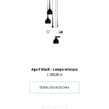
Aga 5 black - Lampa wisząca
Cena
1 209,00 zł
DODAJ DO KOSZYKA