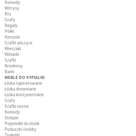
Komody
Witryny
Rtv
Szafy
Regały
Półki
Konsole
Szafki wiszące
Wieszaki
Winiarki
Szafki
Kredensy
Barki
MEBLE DO SYPIALNI
Łóżka tapicerowane
Łóżka drewniane
Łóżka kontynentalne
Szafy
Szafki nocne
Komody
Stelaże
Pojemniki do łóżek
Poduszki i kołdry
Toaletki