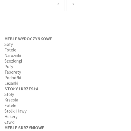
MEBLE WYPOCZYNKOWE
Sofy
Fotele
Narożniki
Szezlongi
Pufy
Taborety
Podnóżki
Leżanki
STOŁY I KRZESŁA
Stoły
Krzesła
Fotele
Stoliki i ławy
Hokery
Ławki
MEBLE SKRZYNIOWE