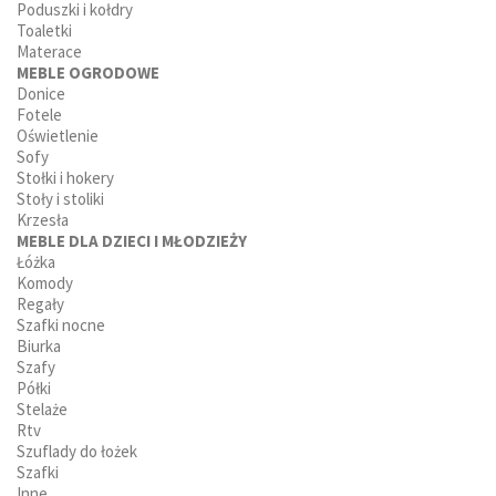
Poduszki i kołdry
Toaletki
Materace
MEBLE OGRODOWE
Donice
Fotele
Oświetlenie
Sofy
Stołki i hokery
Stoły i stoliki
Krzesła
MEBLE DLA DZIECI I MŁODZIEŻY
Łóżka
Komody
Regały
Szafki nocne
Biurka
Szafy
Półki
Stelaże
Rtv
Szuflady do łożek
Szafki
Inne