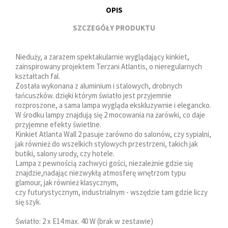
OPIS
SZCZEGÓŁY PRODUKTU
Nieduży, a zarazem spektakularnie wyglądający kinkiet,
zainspirowany projektem Terzani Atlantis, o nieregularnych
kształtach fal.
Została wykonana z aluminium i stalowych, drobnych
łańcuszków. dzięki którym światło jest przyjemnie
rozproszone, a sama lampa wygląda ekskluzywnie i elegancko.
W środku lampy znajdują się 2 mocowania na żarówki, co daje
przyjemne efekty świetlne.
Kinkiet Atlanta Wall 2 pasuje zarówno do salonów, czy sypialni,
jak również do wszelkich stylowych przestrzeni, takich jak
butiki, salony urody, czy hotele.
Lampa z pewnością zachwyci gości, niezależnie gdzie się
znajdzie,nadając niezwykłą atmosferę wnętrzom typu
glamour, jak również klasycznym,
czy futurystycznym, industrialnym - wszędzie tam gdzie liczy
się szyk.
Światło: 2 x E14 max. 40 W (brak w zestawie)