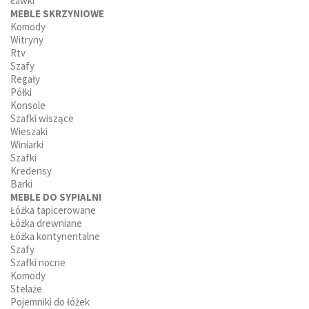
Ławki
MEBLE SKRZYNIOWE
Komody
Witryny
Rtv
Szafy
Regały
Półki
Konsole
Szafki wiszące
Wieszaki
Winiarki
Szafki
Kredensy
Barki
MEBLE DO SYPIALNI
Łóżka tapicerowane
Łóżka drewniane
Łóżka kontynentalne
Szafy
Szafki nocne
Komody
Stelaże
Pojemniki do łóżek