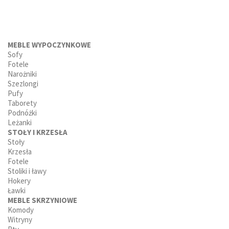
MEBLE WYPOCZYNKOWE
Sofy
Fotele
Narożniki
Szezlongi
Pufy
Taborety
Podnóżki
Leżanki
STOŁY I KRZESŁA
Stoły
Krzesła
Fotele
Stoliki i ławy
Hokery
Ławki
MEBLE SKRZYNIOWE
Komody
Witryny