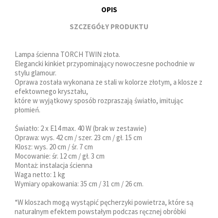
OPIS
SZCZEGÓŁY PRODUKTU
Lampa ścienna TORCH TWIN złota.
Elegancki kinkiet przypominający nowoczesne pochodnie w
stylu glamour.
Oprawa została wykonana ze stali w kolorze złotym, a klosze z
efektownego kryształu,
które w wyjątkowy sposób rozpraszają światło, imitując
płomień.
Światło: 2 x E14 max. 40 W (brak w zestawie)
Oprawa: wys. 42 cm / szer. 23 cm / gł. 15 cm
Klosz: wys. 20 cm / śr. 7 cm
Mocowanie: śr. 12 cm / gł. 3 cm
Montaż: instalacja ścienna
Waga netto: 1 kg
Wymiary opakowania: 35 cm / 31 cm / 26 cm.
*W kloszach mogą wystąpić pęcherzyki powietrza, które są
naturalnym efektem powstałym podczas ręcznej obróbki