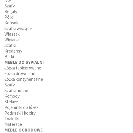
Rtv
Szafy
Regały
Półki
Konsole
Szafki wiszące
Wieszaki
Winiarki
Szafki
Kredensy
Barki
MEBLE DO SYPIALNI
Łóżka tapicerowane
Łóżka drewniane
Łóżka kontynentalne
Szafy
Szafki nocne
Komody
Stelaże
Pojemniki do łóżek
Poduszki i kołdry
Toaletki
Materace
MEBLE OGRODOWE