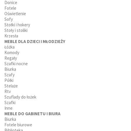
Donice
Fotele
Oświetlenie
Sofy
Stołki i hokery
Stoły i stoliki
Krzesła
MEBLE DLA DZIECI I MŁODZIEŻY
Łóżka
Komody
Regały
Szafki nocne
Biurka
Szafy
Półki
Stelaże
Rtv
Szuflady do łożek
Szafki
Inne
MEBLE DO GABINETU I BIURA
Biurka
Fotele biurowe
Biblioteka