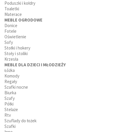
Poduszki i kołdry
Toaletki
Materace
MEBLE OGRODOWE
Donice
Fotele
Oświetlenie
Sofy
Stołki i hokery
Stoły i stoliki
Krzesła
MEBLE DLA DZIECI I MŁODZIEŻY
Łóżka
Komody
Regały
Szafki nocne
Biurka
Szafy
Półki
Stelaże
Rtv
Szuflady do łożek
Szafki
Inne