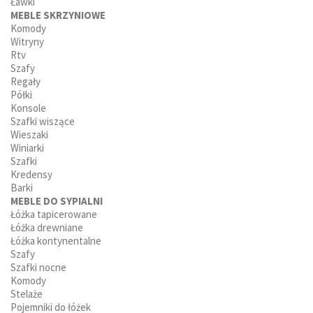
Ławki
MEBLE SKRZYNIOWE
Komody
Witryny
Rtv
Szafy
Regały
Półki
Konsole
Szafki wiszące
Wieszaki
Winiarki
Szafki
Kredensy
Barki
MEBLE DO SYPIALNI
Łóżka tapicerowane
Łóżka drewniane
Łóżka kontynentalne
Szafy
Szafki nocne
Komody
Stelaże
Pojemniki do łóżek