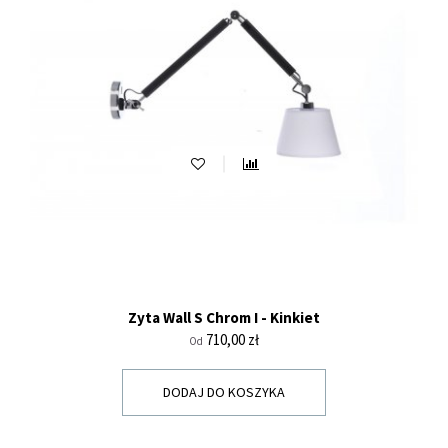
Zyta Wall S Chrom I - Kinkiet
Cena
710,00 zł
Od
DODAJ DO KOSZYKA