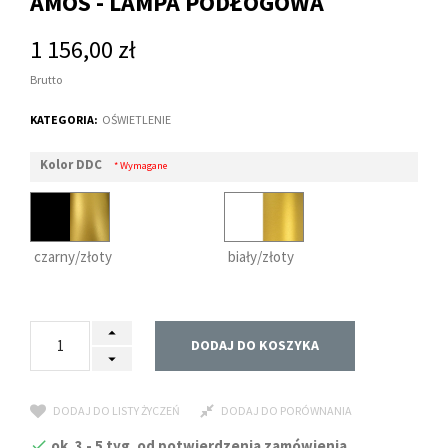
AMOS - LAMPA PODŁOGOWA
1 156,00 zł
Brutto
KATEGORIA:
OŚWIETLENIE
Kolor DDC
* Wymagane
czarny/złoty
biały/złoty
DODAJ DO KOSZYKA
DODAJ DO LISTY ŻYCZEŃ
DODAJ DO PORÓWNANIA
ok. 3 - 5 tyg. od potwierdzenia zamówienia